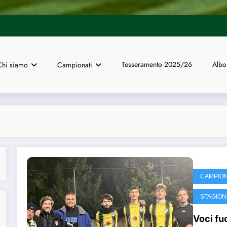
UISP Genova | Tre arbitri del no
Tesseramento 2025/26
Albo
Chi siamo
Campionati
CAMPIONA
STAGION
Voci fuo