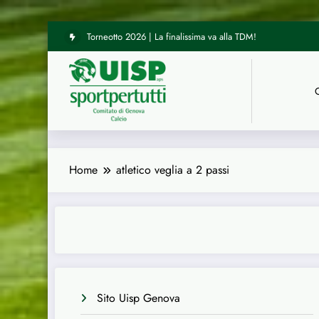
Vai
Torneotto 2026 | La finalissima va alla TDM!
al
contenuto
Home
atletico veglia a 2 passi
Sito Uisp Genova