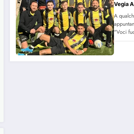
Vegia A
A qualch
appuntam
"Voci fu