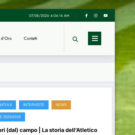
stro Comitato hanno diretto le finali nazionali a 11 di calcio
UI
07/08/2026
4:04:15 AM
 d’Oro
Contatti
TI A 8
INTERVISTE
NEWS
E 2025/2026
ri (dal) campo | La storia dell’Atletico