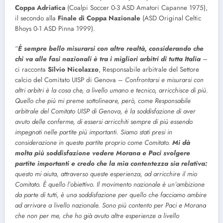
Coppa Adriatica
(Coalpi Soccer 0-3 ASD Amatori Capanne 1975),
il secondo alla
Finale di Coppa Nazionale
(ASD Original Celtic
Bhoys 0-1 ASD Pinna 1999).
“
È sempre bello misurarsi con altre realtà, considerando che
chi va alle fasi nazionali è tra i migliori arbitri di tutta Italia
–
ci racconta
Silvio
Nicolazzo
, Responsabile arbitrale del Settore
calcio del Comitato UISP di Genova –
Confrontarsi e misurarsi con
altri arbitri è la cosa che, a livello umano e tecnico, arricchisce di più.
Quello che più mi preme sottolineare, però, come Responsabile
arbitrale del Comitato UISP di Genova, è la soddisfazione di aver
avuto delle conferme, di essersi arricchiti sempre di più essendo
impegnati nelle partite più importanti. Siamo stati presi in
considerazione in queste partite proprio come Comitato.
Mi dà
molta più soddisfazione vedere Morana e Paci svolgere
partite importanti e credo che la mia contentezza sia relativa:
questo mi aiuta, attraverso queste esperienza, ad arricchire il mio
Comitato. È quello l’obiettivo. Il movimento nazionale è un’ambizione
da parte di tutti, è una soddisfazione per quello che facciamo ambire
ad arrivare a livello nazionale. Sono più contento per Paci e Morana
che non per me, che ho già avuto altre esperienze a livello