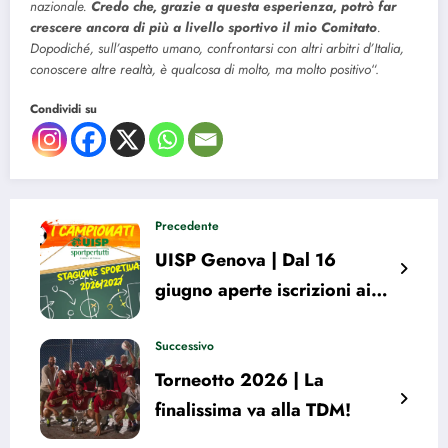
nazionale.
Credo che, grazie a questa esperienza, potrò far
crescere ancora di più a livello sportivo il mio Comitato
.
Dopodiché, sull’aspetto umano, confrontarsi con altri arbitri d’Italia,
conoscere altre realtà, è qualcosa di molto, ma molto positivo
“.
Condividi su
Precedente
UISP Genova | Dal 16
giugno aperte iscrizioni ai
campionati di calcio
2026/27. Tutte le info
Successivo
Torneotto 2026 | La
finalissima va alla TDM!