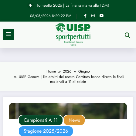
Vai
Torneotto 2026 | La finalissima va alla TDM!
al
contenuto
06/08/2026
8:20:23 PM
Home
2026
Giugno
UISP Genova | Tre arbitri del nostro Comitato hanno diretto le finali
nazionali a 11 di calcio
Campionati A 11
News
Stagione 2025/2026