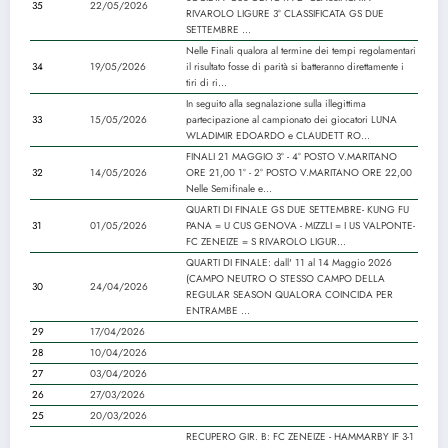
35
22/05/2026
RIVAROLO LIGURE 3° CLASSIFICATA GS DUE
SETTEMBRE ...
Nelle Finali qualora al termine dei tempi regolamentari
34
19/05/2026
il risultato fosse di parità si batteranno direttamente i
tiri di ri...
In seguito alla segnalazione sulla illegittima
33
15/05/2026
partecipazione al campionato dei giocatori LUNA
WLADIMIR EDOARDO e CLAUDETT RO...
FINALI 21 MAGGIO 3° - 4° POSTO V.MARITANO
32
14/05/2026
ORE 21,00 1° - 2° POSTO V.MARITANO ORE 22,00
Nelle Semifinale e...
QUARTI DI FINALE GS DUE SETTEMBRE- KUNG FU
31
01/05/2026
PANA = U CUS GENOVA - MIZZLI = I US VALPONTE-
FC ZENEIZE = S RIVAROLO LIGUR...
QUARTI DI FINALE: dall' 11 al 14 Maggio 2026
(CAMPO NEUTRO O STESSO CAMPO DELLA
30
24/04/2026
REGULAR SEASON QUALORA COINCIDA PER
ENTRAMBE ...
29
17/04/2026
28
10/04/2026
27
03/04/2026
26
27/03/2026
25
20/03/2026
RECUPERO GIR. B: FC ZENEIZE - HAMMARBY IF 3-1