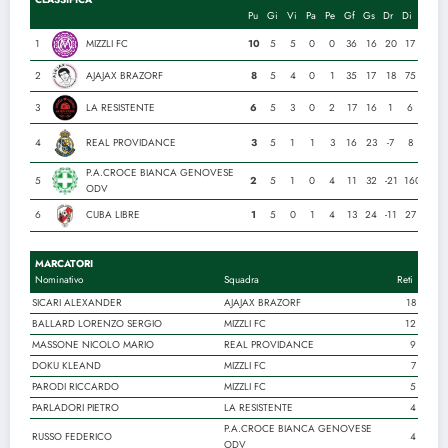
Pu
Gi
Vi
Pa
Pe
Gf
Gs
Dr
Di
1
MIZZLI FC
10
5
5
0
0
36
16
20
17
2
AJAJAX BRAZORF
8
5
4
0
1
35
17
18
75
3
LA RESISTENTE
6
5
3
0
2
17
16
1
6
4
REAL PROVIDANCE
3
5
1
1
3
16
23
-7
8
P.A.CROCE BIANCA GENOVESE
5
2
5
1
0
4
11
32
-21
160
ODV
6
CUBA LIBRE
1
5
0
1
4
13
24
-11
27
MARCATORI
Nominativo
Squadra
Reti
SICARI ALEXANDER
AJAJAX BRAZORF
18
BALLARD LORENZO SERGIO
MIZZLI FC
12
MASSONE NICOLO MARIO
REAL PROVIDANCE
9
DOKU KLEAND
MIZZLI FC
7
PARODI RICCARDO
MIZZLI FC
5
PARLADORI PIETRO
LA RESISTENTE
4
P.A.CROCE BIANCA GENOVESE
RUSSO FEDERICO
4
ODV