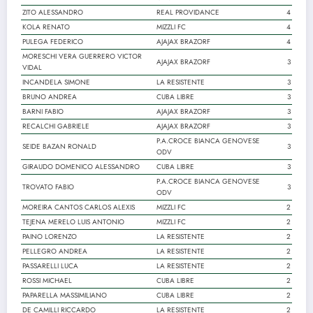
ZITO ALESSANDRO
REAL PROVIDANCE
4
KOLA RENATO
MIZZLI FC
4
PULEGA FEDERICO
AJAJAX BRAZORF
4
MORESCHI VERA GUERRERO VICTOR
AJAJAX BRAZORF
3
VIDAL
INCANDELA SIMONE
LA RESISTENTE
3
BRUNO ANDREA
CUBA LIBRE
3
BARNI FABIO
AJAJAX BRAZORF
3
RECALCHI GABRIELE
AJAJAX BRAZORF
3
P.A.CROCE BIANCA GENOVESE
SEIDE BAZAN RONALD
3
ODV
GIRAUDO DOMENICO ALESSANDRO
CUBA LIBRE
3
P.A.CROCE BIANCA GENOVESE
TROVATO FABIO
3
ODV
MOREIRA CANTOS CARLOS ALEXIS
MIZZLI FC
2
TEJENA MERELO LUIS ANTONIO
MIZZLI FC
2
PAINO LORENZO
LA RESISTENTE
2
PELLEGRO ANDREA
LA RESISTENTE
2
PASSARELLI LUCA
LA RESISTENTE
2
ROSSI MICHAEL
CUBA LIBRE
2
PAPARELLA MASSIMILIANO
CUBA LIBRE
2
DE CAMILLI RICCARDO
LA RESISTENTE
2