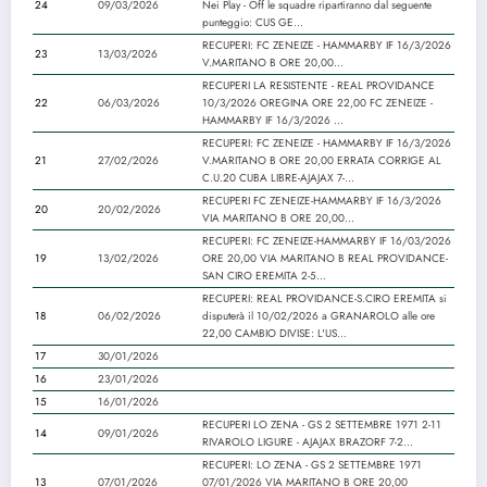
24
09/03/2026
Nei Play - Off le squadre ripartiranno dal seguente
punteggio: CUS GE...
RECUPERI: FC ZENEIZE - HAMMARBY IF 16/3/2026
23
13/03/2026
V.MARITANO B ORE 20,00...
RECUPERI LA RESISTENTE - REAL PROVIDANCE
22
06/03/2026
10/3/2026 OREGINA ORE 22,00 FC ZENEIZE -
HAMMARBY IF 16/3/2026 ...
RECUPERI: FC ZENEIZE - HAMMARBY IF 16/3/2026
21
27/02/2026
V.MARITANO B ORE 20,00 ERRATA CORRIGE AL
C.U.20 CUBA LIBRE-AJAJAX 7-...
RECUPERI FC ZENEIZE-HAMMARBY IF 16/3/2026
20
20/02/2026
VIA MARITANO B ORE 20,00...
RECUPERI: FC ZENEIZE-HAMMARBY IF 16/03/2026
19
13/02/2026
ORE 20,00 VIA MARITANO B REAL PROVIDANCE-
SAN CIRO EREMITA 2-5...
RECUPERI: REAL PROVIDANCE-S.CIRO EREMITA si
18
06/02/2026
disputerà il 10/02/2026 a GRANAROLO alle ore
22,00 CAMBIO DIVISE: L'US...
17
30/01/2026
16
23/01/2026
15
16/01/2026
RECUPERI LO ZENA - GS 2 SETTEMBRE 1971 2-11
14
09/01/2026
RIVAROLO LIGURE - AJAJAX BRAZORF 7-2...
RECUPERI: LO ZENA - GS 2 SETTEMBRE 1971
13
07/01/2026
07/01/2026 VIA MARITANO B ORE 20,00