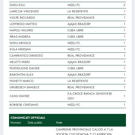
DOKU EGLI
MIZZLI FC
2
LARICCIA VINCENZO
LA RESISTENTE
1
VOLPE RICCARDO
REAL PROVIDANCE
1
LOFFREDO MATTEO
AJAJAX BRAZORF
1
NAPOLI VALERIO
CUBA LIBRE
1
PIRAS ANDREA
CUBA LIBRE
1
DOKU ARNOLD
MIZZLI FC
1
KOLA KRISTJAN
MIZZLI FC
1
CAMPANTICO ERNESTO
REAL PROVIDANCE
1
MELETTI FABIO
AJAJAX BRAZORF
1
POSTIGLIONE DAVIDE
CUBA LIBRE
1
BARONTINI ALEX
AJAJAX BRAZORF
1
FIGHETTI MARCO
LA RESISTENTE
1
GRUBESICH SAMUELE
REAL PROVIDANCE
1
P.A.CROCE BIANCA GENOVESE
CANU DAVIDE
1
ODV
BORSESE CRISTIANO
MIZZLI FC
1
COMUNICATI UFFICIALI
Numero
Data pubbl.
Note
CAMPIONE PROVINCIALE CALCIO A 7 LA
SOCIETA' CUS GENOVA 2° CLASSIFICATA