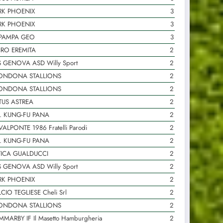
RK PHOENIX
3
RK PHOENIX
3
 PAMPA GEO
3
IRO EREMITA
2
 GENOVA ASD Willy Sport
2
ONDONA STALLIONS
2
ONDONA STALLIONS
2
TUS ASTREA
2
. KUNG-FU PANA
2
VALPONTE 1986 Fratelli Parodi
2
. KUNG-FU PANA
2
TICA GUALDUCCI
2
 GENOVA ASD Willy Sport
2
RK PHOENIX
2
CIO TEGLIESE Cheli Srl
2
ONDONA STALLIONS
2
MARBY IF Il Masetto Hamburgheria
2