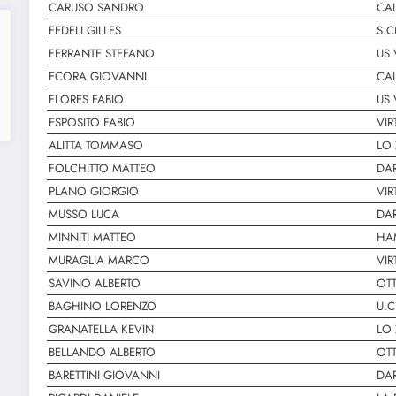
CARUSO SANDRO
CAL
FEDELI GILLES
S.C
FERRANTE STEFANO
US 
ECORA GIOVANNI
CAL
FLORES FABIO
US 
ESPOSITO FABIO
VIR
ALITTA TOMMASO
LO
FOLCHITTO MATTEO
DA
PLANO GIORGIO
VIR
MUSSO LUCA
DA
MINNITI MATTEO
HAM
MURAGLIA MARCO
VIR
SAVINO ALBERTO
OT
BAGHINO LORENZO
U.C
GRANATELLA KEVIN
LO
BELLANDO ALBERTO
OT
BARETTINI GIOVANNI
DA