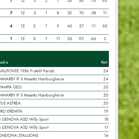
7
12
3
2
7
35
50
-15
63
7
12
3
1
8
32
70
-38
11
4
12
2
1
9
46
57
-11
60
1
12
0
1
11
26
92
-66
3
adra
Reti
VALPONTE 1986 Fratelli Parodi
24
MARBY IF Il Masetto Hamburgheria
24
 PAMPA GEO
20
MARBY IF Il Masetto Hamburgheria
20
TUS ASTREA
20
IRO EREMITA
19
 GENOVA ASD Willy Sport
18
 GENOVA ASD Willy Sport
17
ONDONA STALLIONS
14