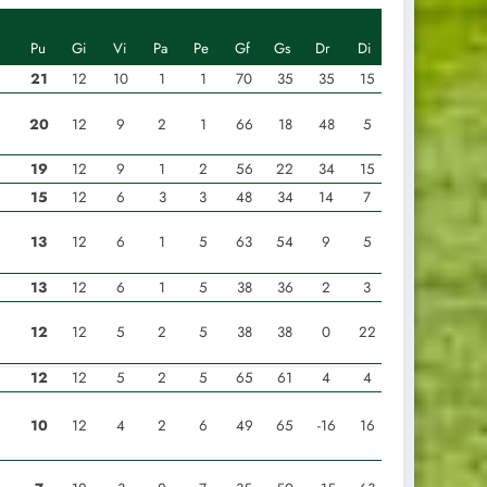
Pu
Gi
Vi
Pa
Pe
Gf
Gs
Dr
Di
21
12
10
1
1
70
35
35
15
20
12
9
2
1
66
18
48
5
19
12
9
1
2
56
22
34
15
15
12
6
3
3
48
34
14
7
13
12
6
1
5
63
54
9
5
13
12
6
1
5
38
36
2
3
12
12
5
2
5
38
38
0
22
12
12
5
2
5
65
61
4
4
10
12
4
2
6
49
65
-16
16