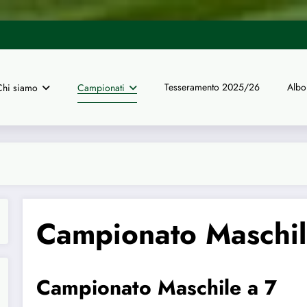
 finali nazionali a 11 di calcio
UISP Genova | Dal 16 giugno ape
Tesseramento 2025/26
Albo
Chi siamo
Campionati
Campionato Maschil
Campionato Maschile a 7