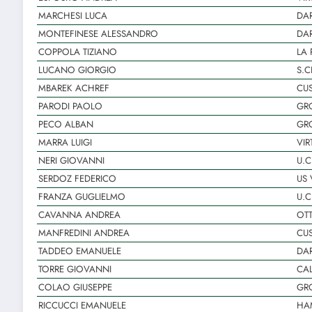
MARCHESI LUCA
DA
MONTEFINESE ALESSANDRO
DA
COPPOLA TIZIANO
LA
LUCANO GIORGIO
S.C
MBAREK ACHREF
CUS
PARODI PAOLO
GR
PECO ALBAN
GR
MARRA LUIGI
VIR
NERI GIOVANNI
U.C
SERDOZ FEDERICO
US 
FRANZA GUGLIELMO
U.C
CAVANNA ANDREA
OT
MANFREDINI ANDREA
CUS
TADDEO EMANUELE
DA
TORRE GIOVANNI
CAL
COLAO GIUSEPPE
GR
RICCUCCI EMANUELE
HAM