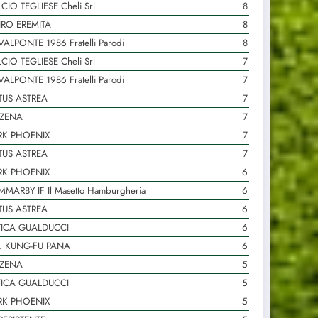
CIO TEGLIESE Cheli Srl
8
IRO EREMITA
8
VALPONTE 1986 Fratelli Parodi
8
CIO TEGLIESE Cheli Srl
7
VALPONTE 1986 Fratelli Parodi
7
TUS ASTREA
7
 ZENA
7
RK PHOENIX
7
TUS ASTREA
7
RK PHOENIX
6
MARBY IF Il Masetto Hamburgheria
6
TUS ASTREA
6
TICA GUALDUCCI
6
. KUNG-FU PANA
6
 ZENA
5
TICA GUALDUCCI
5
RK PHOENIX
5