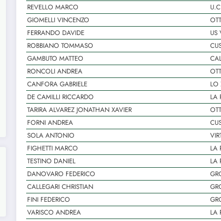
REVELLO MARCO
U.C
GIOMELLI VINCENZO
OT
FERRANDO DAVIDE
US 
ROBBIANO TOMMASO
CUS
GAMBUTO MATTEO
CAL
RONCOLI ANDREA
OT
CANFORA GABRIELE
LO
DE CAMILLI RICCARDO
LA 
TARIRA ALVAREZ JONATHAN XAVIER
OT
FORNI ANDREA
CUS
SOLA ANTONIO
VIR
FIGHETTI MARCO
LA 
TESTINO DANIEL
LA
DANOVARO FEDERICO
GR
CALLEGARI CHRISTIAN
GR
FINI FEDERICO
GR
VARISCO ANDREA
LA