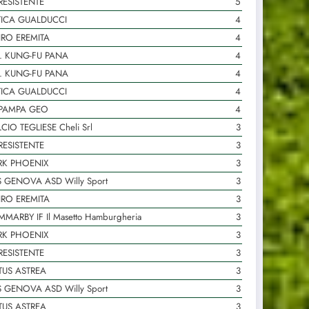
RESISTENTE
5
TICA GUALDUCCI
4
IRO EREMITA
4
. KUNG-FU PANA
4
. KUNG-FU PANA
4
TICA GUALDUCCI
4
 PAMPA GEO
4
CIO TEGLIESE Cheli Srl
3
RESISTENTE
3
RK PHOENIX
3
 GENOVA ASD Willy Sport
3
IRO EREMITA
3
MARBY IF Il Masetto Hamburgheria
3
RK PHOENIX
3
RESISTENTE
3
TUS ASTREA
3
 GENOVA ASD Willy Sport
3
TUS ASTREA
3