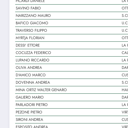
PICARDI DANIELE
LA 
SAVINO FABIO
OT
NARIZZANO MAURO
S.C
BAFICO GIACOMO
U.C
TRAVERSO FILIPPO
U.C
MYRTJA FLORIAN
OT
DESSI' ETTORE
LA
COCUZZA FEDERICO
CAL
LUPANO RICCARDO
LA 
OLIVA ANDREA
DA
D'AMICO MARCO
CUS
DOVENNA ANDREA
S.C
MINA ORTIZ WALTER GENARO
HAM
GALIERO MARIO
DA
PARLADORI PIETRO
LA 
PEZONE PIETRO
VIR
SIRONI ANDREA
CUS
ESPOSITO ANDREA
VIR