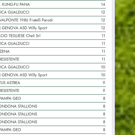
. KUNG-FU PANA
14
TICA GUALDUCCI
12
VALPONTE 1986 Fratelli Parodi
12
 GENOVA ASD Willy Sport
12
CIO TEGLIESE Cheli Srl
11
TICA GUALDUCCI
11
 ZENA
11
RESISTENTE
11
TICA GUALDUCCI
10
 GENOVA ASD Willy Sport
10
TUS ASTREA
9
RESISTENTE
9
 PAMPA GEO
8
ONDONA STALLIONS
8
ONDONA STALLIONS
8
ONDONA STALLIONS
8
 PAMPA GEO
8