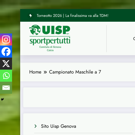
Vai
UISP Genova | Tre arbitri del nostro Comitato hanno diretto le
al
contenuto
Home
Campionato Maschile a 7
Sito Uisp Genova