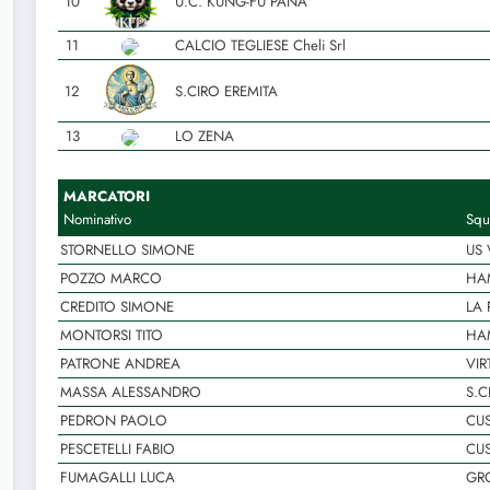
10
U.C. KUNG-FU PANA
11
CALCIO TEGLIESE Cheli Srl
12
S.CIRO EREMITA
13
LO ZENA
MARCATORI
Nominativo
Squ
STORNELLO SIMONE
US 
POZZO MARCO
HAM
CREDITO SIMONE
LA
MONTORSI TITO
HAM
PATRONE ANDREA
VIR
MASSA ALESSANDRO
S.C
PEDRON PAOLO
CUS
PESCETELLI FABIO
CUS
FUMAGALLI LUCA
GR