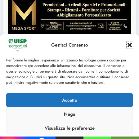
Gestisci Consenso
Per fornire le migliori esperienze, utilizziamo tecnologie come i cookie per
Seguici su:
memorizzare e/o accedere alle informazioni del dispositivo. Il consenso a
queste tecnologie ci permetterà di elaborare dati come il comportamento di
FACEBOOK
TWITTER
navigazione o ID unici su questo sito. Non acconsentire o ritirare il consenso
può influire negativamente su alcune caratteristiche e funzioni.
INSTAGRAM
YOUTUBE
Accetta
Nega
Cookie Policy (UE)
© 2014-2025 U.I.S.P. Comitato Territoriale di Genova, tutti i diritti riservati C.F.
Visualizza le preferenze
80153870102 - P.IVA 03029350109