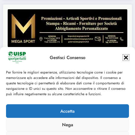
Gestisci Consenso
Per fornire le migliori esperienze, utilizziamo tecnologie come i cookie per
Seguici su:
memorizzare e/o accedere alle informazioni del dispositivo. Il consenso a
queste tecnologie ci permetterà di elaborare dati come il comportamento di
FACEBOOK
TWITTER
navigazione o ID unici su questo sito. Non acconsentire o ritirare il consenso
può influire negativamente su alcune caratteristiche e funzioni.
INSTAGRAM
YOUTUBE
Accetta
Nega
Cookie Policy (UE)
© 2014-2025 U.I.S.P. Comitato Territoriale di Genova, tutti i diritti riservati C.F.