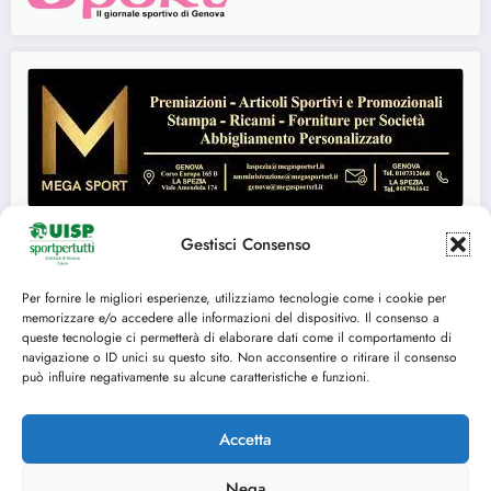
Gestisci Consenso
Per fornire le migliori esperienze, utilizziamo tecnologie come i cookie per
Seguici su:
memorizzare e/o accedere alle informazioni del dispositivo. Il consenso a
queste tecnologie ci permetterà di elaborare dati come il comportamento di
FACEBOOK
TWITTER
navigazione o ID unici su questo sito. Non acconsentire o ritirare il consenso
può influire negativamente su alcune caratteristiche e funzioni.
INSTAGRAM
YOUTUBE
Accetta
Nega
Cookie Policy (UE)