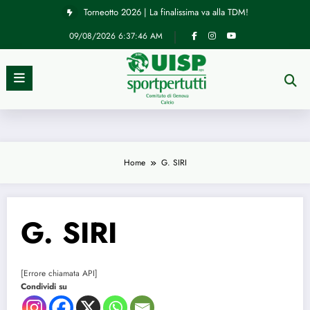
Vai
Torneotto 2026 | La finalissima va alla TDM!
al
contenuto
09/08/2026
6:37:46 AM
Home
G. SIRI
G. SIRI
[Errore chiamata API]
Condividi su