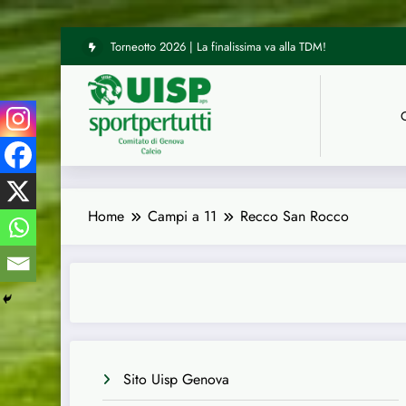
Vai
Torneotto 2026 | La finalissima va alla TDM!
al
contenuto
Home
Campi a 11
Recco San Rocco
Sito Uisp Genova