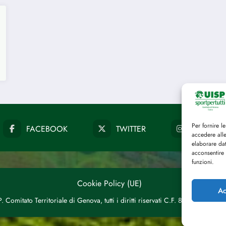
Per fornire l
FACEBOOK
TWITTER
INSTAG
accedere alle
elaborare da
acconsentire 
funzioni.
Cookie Policy (UE)
Ac
 Comitato Territoriale di Genova, tutti i diritti riservati C.F. 8015387010