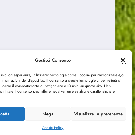
Gestisci Consenso
e migliori esperienze, utilizziamo tecnologie come i cookie per memorizzare e/o
RAM
YOUTUBE
 informazioni del dispositivo. Il consenso a queste tecnologie ci permetterà di
ti come il comportamento di navigazione o ID unici su questo sito. Non
o ritirare il consenso può influire negativamente su alcune caratteristiche e
cetta
Nega
Visualizza le preferenze
2 - P.IVA 03029350109
Cookie Policy