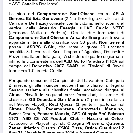
e ASD Cattolica Bogliasco).
Lo stop del
Campomorone Sant’Olcese
contro
ASLA
Genova Edilizia Genovese
(2-1 a Borzoli grazie alle reti di
Carrara e De Fazio) coincide con la vittoria, nello scontro al
vertice, della
Ansaldo Energia
sull’
AF Calcio NBTC
(decidono Mallia e Barletta). Ora le due formazioni di
Campomorone Sant’Olcese e Ansaldo Energia
si trovano
appaiate in testa alla classifica con 33 punti.
Non tiene il
passo l’ASDPS G.Siri
, che resta a quota 29 uscendo
sconfitto 3-1 contro il Saint Trappa (D’Agostino, Doninelli e
Pozzo i mattatori della gara). A chiudere il quadro di giornata,
infine, la vittoria esterna dell’
ASD Golfo Paradiso PRCA
sul
campo del
Deportivo 2007 SAAR
. Al “Taviani” di Bavari
terminerà 1-0: in rete Guelfo.
Per quanto concerne il Campionato del Lavoratore Categoria
2, invece, gli ultimi cinque recuperi hanno chiuso la Regular
Season assieme alla classifica finale. Accedono dunque al
Girone Playoff le seguenti nove formazioni, in ordine di
classifica:
GS Ospedale San Martino
(2 punti in partenza
nel Girone Playoff),
Real Quezzi
(1 punto in partenza nel
Girone Playoff),
Pedemontana Carrozzeria Mannino,
Sweet Devils, Pescara Manzia, GSD Olimpic Pra’ Palmaro
1971, ASD 2S, AZ Football Club
e
Nazario et Celso
.
Accedono ai Playout, quindi:
Cicagna Phoenix, Quizena,
Zener
,
Atletico Quarto
,
CSKA Pizza, Ottica Gualducci 2
Sett.71, Vecchia Rivarolese 2016
e
Amatori Genova
.