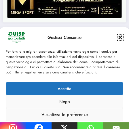
Gestisci Consenso
Seguici su:
Per fornire le migliori esperienze, utilizziamo tecnologie come i cookie per
memorizzare e/o accedere alle informazioni del dispositivo. Il consenso a
FACEBOOK
TWITTER
queste tecnologie ci permetterà di elaborare dati come il comportamento di
navigazione o ID unici su questo sito. Non acconsentire o ritirare il consenso
INSTAGRAM
YOUTUBE
può influire negativamente su alcune caratteristiche e funzioni.
Accetta
Nega
Cookie Policy (UE)
© 2014-2025 U.I.S.P. Comitato Territoriale di Genova, tutti i diritti riservati C.F.
Visualizza le preferenze
80153870102 - P.IVA 03029350109
Cookie Policy