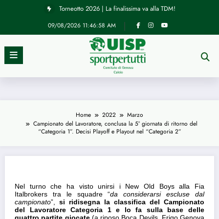
Vai
Torneotto 2026 | La finalissima va alla TDM!
al
contenuto
09/08/2026
11:46:58 AM
News
Campionato del Lavoratore, conclusa la
5° giornata di ritorno del “Categoria 1”.
Home
2022
Marzo
Decisi Playoff e Playout nel “Categoria
Campionato del Lavoratore, conclusa la 5° giornata di ritorno del
“Categoria 1”. Decisi Playoff e Playout nel “Categoria 2”
2”
07/03/2022
Nel turno che ha visto unirsi i New Old Boys alla Fia
Italbrokers tra le squadre “
da considerarsi escluse dal
campionato
”,
si ridisegna la classifica del Campionato
del Lavoratore Categoria 1 e lo fa sulla base delle
quattro partite giocate
(a riposo Boca Devils, Frigo Genova