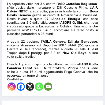
La capolista vince per 3-0 contro l’
ASD Cattolica Bogliasco
,
sfida decisa dalle marcature di Zilli, Cocco e Pirinu. L’
A.F.
Calcio NBTC
, a sua volta, passa in trasferta contro i
Boca
Devils Genova
grazie ai centri di Notarnicola e Bouhaled.
Resta invece a quota 27 l’
Ansaldo Energia
, che esce
sconfitta per 2-0 dalla sfida contro l’
ASDPS G. Siri
, che trova
il successo grazie a Lucagrossi e Colistra. Una vittoria che
permette all’ASDPS G. Siri di accorciare sul terzo posto in
classifica portandosi a 26 punti.
A quota 22 troviamo l’
ASLA Genova Edilizia Genovese
,
vincente di misura sul Deportivo 2007 SAAR (2-1 grazie a
Carrara e De Francesco), mentre a quota 20 sale il Saint
Trappa dopo il pareggi per 2-2 coi
New Old Boys
, a loro
volta saliti a tredici.
Chiude il quadro di giornata la vittoria per 3-0 dell’
ASD Golfo
Paradiso PRCA
sui
FIA Italbrokers
. Vittoria che li vede
salire a quota 16 punti agganciando Frigo Genova, che ha
osservato un turno di riposo.
Condividi su