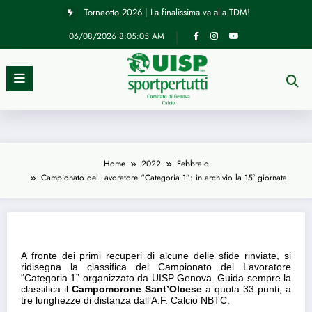
Vai
Torneotto 2026 | La finalissima va alla TDM!
al
contenuto
06/08/2026
8:05:05 AM
News
Campionato del Lavoratore “Categoria
Home
2022
Febbraio
Campionato del Lavoratore “Categoria 1”: in archivio la 15° giornata
1”: in archivio la 15° giornata
14/02/2022
A fronte dei primi recuperi di alcune delle sfide rinviate, si
ridisegna la classifica del Campionato del Lavoratore
“Categoria 1” organizzato da UISP Genova. Guida sempre la
classifica il
Campomorone Sant’Olcese
a quota 33 punti, a
tre lunghezze di distanza dall’A.F. Calcio NBTC.