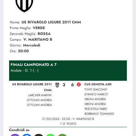
Nome:
US RIVAROLO LIGURE 2011 CMM
Prima Maglia:
VERDE
Seconda Maglia:
ROSSA
Campo:
V. MARITANO B
Giorno:
Mercoledì
Ora:
20:00
FINALI CAMPIONATO A 7
Andata - G. 1 ( - )
3
6
US RIVAROLO LIGURE 2011
CUS GENOVA ASD
TUVO GIACOMO
CMM
D'AMICO MARCO
LARCHER MARVIN
SIRONI ANDREA
OTTOLINI ANDREA
SIRONI ANDREA
OTTOLINI ANDREA
PESCETELLI FABIO
ROBBIANO TOMMASO
21/05/2026 - 22:00 - V. MARITANO B
1°-2° POSTO
Condividi su