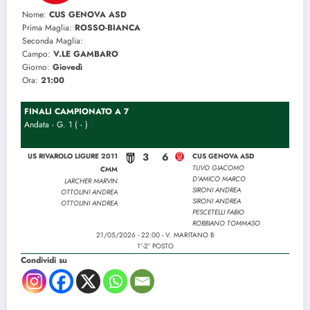
Nome:
CUS GENOVA ASD
Prima Maglia:
ROSSO-BIANCA
Seconda Maglia:
Campo:
V.LE GAMBARO
Giorno:
Giovedì
Ora:
21:00
FINALI CAMPIONATO A 7
Andata - G. 1 ( - )
3
6
US RIVAROLO LIGURE 2011
CUS GENOVA ASD
TUVO GIACOMO
CMM
D'AMICO MARCO
LARCHER MARVIN
SIRONI ANDREA
OTTOLINI ANDREA
SIRONI ANDREA
OTTOLINI ANDREA
PESCETELLI FABIO
ROBBIANO TOMMASO
21/05/2026 - 22:00 - V. MARITANO B
1°-2° POSTO
Condividi su