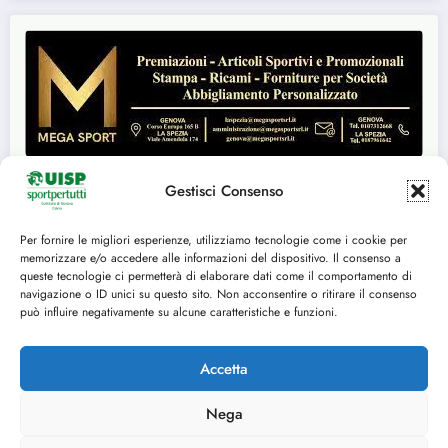
Gestisci Consenso
Per fornire le migliori esperienze, utilizziamo tecnologie come i cookie per
Seguici su:
memorizzare e/o accedere alle informazioni del dispositivo. Il consenso a
queste tecnologie ci permetterà di elaborare dati come il comportamento di
FACEBOOK
TWITTER
navigazione o ID unici su questo sito. Non acconsentire o ritirare il consenso
può influire negativamente su alcune caratteristiche e funzioni.
INSTAGRAM
YOUTUBE
Accetta
Nega
Cookie Policy (UE)
© 2014-2025 U.I.S.P. Comitato Territoriale di Genova, tutti i diritti riservati C.F.