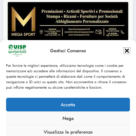
Gestisci Consenso
Per fornire le migliori esperienze, utilizziamo tecnologie come i cookie per
Seguici su:
memorizzare e/o accedere alle informazioni del dispositivo. Il consenso a
queste tecnologie ci permetterà di elaborare dati come il comportamento di
FACEBOOK
TWITTER
navigazione o ID unici su questo sito. Non acconsentire o ritirare il consenso
può influire negativamente su alcune caratteristiche e funzioni.
INSTAGRAM
YOUTUBE
Accetta
Nega
Cookie Policy (UE)
© 2014-2025 U.I.S.P. Comitato Territoriale di Genova, tutti i diritti riservati C.F.
Visualizza le preferenze
80153870102 - P.IVA 03029350109