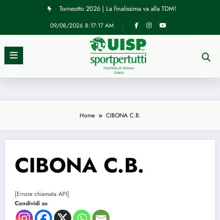
Vai
Torneotto 2026 | La finalissima va alla TDM!
al
contenuto
09/08/2026
8:17:17 AM
Home
CIBONA C.B.
CIBONA C.B.
[Errore chiamata API]
Condividi su