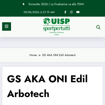
Vai
Torneotto 2026 | La finalissima va alla TDM!
al
contenuto
09/08/2026
6:21:19 AM
Home
GS AKA ONI Edil Arbotech
GS AKA ONI Edil
Arbotech