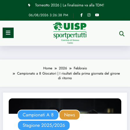
Vai
Torneotto 2026 | La finalissima va alla TDM!
al
contenuto
06/08/2026
3:26:39 PM
Home
2026
Febbraio
Campionato a 8 Giocatori | I risultati della prima giornata del girone
di ritorno
Campionati A 8
News
Stagione 2025/2026