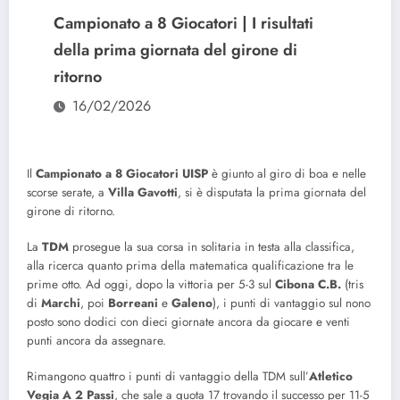
Campionato a 8 Giocatori | I risultati
della prima giornata del girone di
ritorno
16/02/2026
Il
Campionato a 8 Giocatori UISP
è giunto al giro di boa e nelle
scorse serate, a
Villa
Gavotti
, si è disputata la prima giornata del
girone di ritorno.
La
TDM
prosegue la sua corsa in solitaria in testa alla classifica,
alla ricerca quanto prima della matematica qualificazione tra le
prime otto. Ad oggi, dopo la vittoria per 5-3 sul
Cibona C.B.
(tris
di
Marchi
, poi
Borreani
e
Galeno
), i punti di vantaggio sul nono
posto sono dodici con dieci giornate ancora da giocare e venti
punti ancora da assegnare.
Rimangono quattro i punti di vantaggio della TDM sull’
Atletico
Vegia A 2 Passi
, che sale a quota 17 trovando il successo per 11-5