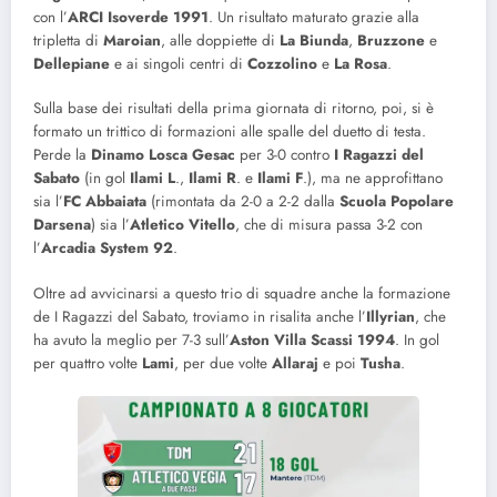
con l’
ARCI Isoverde 1991
. Un risultato maturato grazie alla
tripletta di
Maroian
, alle doppiette di
La
Biunda
,
Bruzzone
e
Dellepiane
e ai singoli centri di
Cozzolino
e
La
Rosa
.
Sulla base dei risultati della prima giornata di ritorno, poi, si è
formato un trittico di formazioni alle spalle del duetto di testa.
Perde la
Dinamo Losca Gesac
per 3-0 contro
I Ragazzi del
Sabato
(in gol
Ilami
L
.,
Ilami
R
. e
Ilami
F
.), ma ne approfittano
sia l’
FC Abbaiata
(rimontata da 2-0 a 2-2 dalla
Scuola Popolare
Darsena
) sia l’
Atletico Vitello
, che di misura passa 3-2 con
l’
Arcadia System 92
.
Oltre ad avvicinarsi a questo trio di squadre anche la formazione
de I Ragazzi del Sabato, troviamo in risalita anche l’
Illyrian
, che
ha avuto la meglio per 7-3 sull’
Aston Villa Scassi 1994
. In gol
per quattro volte
Lami
, per due volte
Allaraj
e poi
Tusha
.