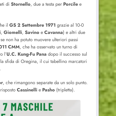
eti di
Stornello
, due a testa per
Porcile
e
he il
GS 2 Settembre 1971
grazie al 10-0
i
,
Giomelli
,
Savino
e
Cavanna
) e altri due
 se non ha potuto muovere ulteriori passi
 2011 CMM
, che ha osservato un turno di
o l’
U.C. Kung-Fu Pana
dopo il successo sul
la sfida di Oregina, il cui tabellino marcatori
.
or
, che rimangono separate da un solo punto.
 risposto
Cassinelli
e
Pasho
(tripletta).