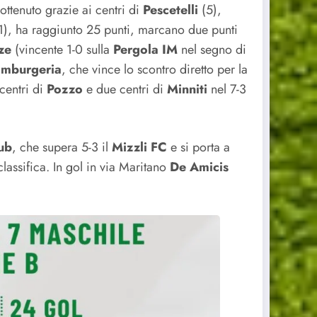
ottenuto grazie ai centri di
Pescetelli
(5),
1), ha raggiunto 25 punti, marcano due punti
ze
(vincente 1-0 sulla
Pergola IM
nel segno di
amburgeria
, che vince lo scontro diretto per la
 centri di
Pozzo
e due centri di
Minniti
nel 7-3
ub
, che supera 5-3 il
Mizzli
FC
e si porta a
lassifica. In gol in via Maritano
De Amicis