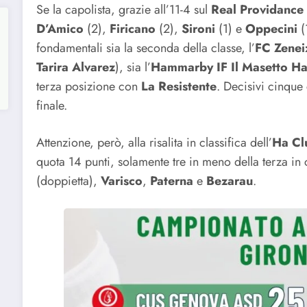
Se la capolista, grazie all’11-4 sul
Real Providance
D’Amico
(2),
Firicano
(2),
Sironi
(1) e
Oppecini
(
fondamentali sia la seconda della classe, l’
FC Zenei
Tarira Alvarez
), sia l’
Hammarby IF Il Masetto H
terza posizione con
La
Resistente
. Decisivi cinque
finale.
Attenzione, però, alla risalita in classifica dell’
Ha Cl
quota 14 punti, solamente tre in meno della terza in c
(doppietta),
Varisco
,
Paterna
e
Bezarau
.