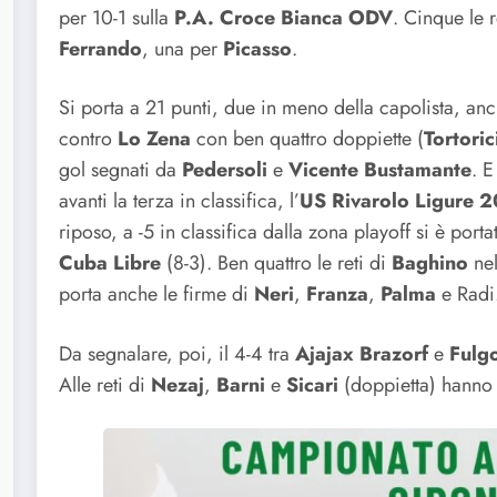
per 10-1 sulla
P.A. Croce Bianca ODV
. Cinque le r
Ferrando
, una per
Picasso
.
Si porta a 21 punti, due in meno della capolista, anc
contro
Lo Zena
con ben quattro doppiette (
Tortoric
gol segnati da
Pedersoli
e
Vicente
Bustamante
. E
avanti la terza in classifica, l’
US Rivarolo Ligure
riposo, a -5 in classifica dalla zona playoff si è portat
Cuba Libre
(8-3). Ben quattro le reti di
Baghino
nel
porta anche le firme di
Neri
,
Franza
,
Palma
e Radi
Da segnalare, poi, il 4-4 tra
Ajajax Brazorf
e
Fulg
Alle reti di
Nezaj
,
Barni
e
Sicari
(doppietta) hanno