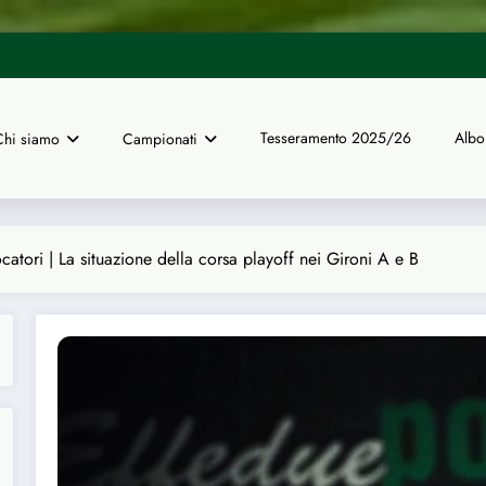
UISP Genova | Dal 16 giugno ape
 finali nazionali a 11 di calcio
Tesseramento 2025/26
Albo
Chi siamo
Campionati
tori | La situazione della corsa playoff nei Gironi A e B