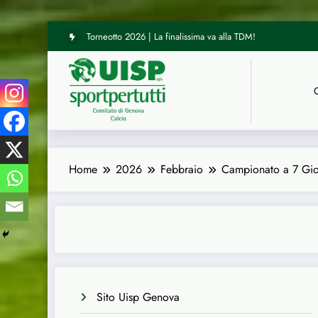
Torneotto 2026 | La finalissima va alla TDM!
Vai
UISP Genova | Tre arbitri del nostro Comitato hanno diretto le
al
contenuto
Home
2026
Febbraio
Campionato a 7 Gioca
Sito Uisp Genova