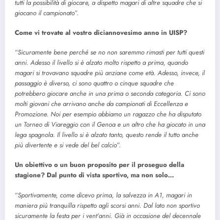
tutti la possibilità di giocare, a dispetto magari di altre squadre che si
giocano il campionato
”.
Come vi trovate al vostro diciannovesimo anno in UISP?
“
Sicuramente bene perché se no non saremmo rimasti per tutti questi
anni. Adesso il livello si è alzato molto rispetto a prima, quando
magari si trovavano squadre più anziane come età. Adesso, invece, il
passaggio è diverso, ci sono quattro o cinque squadre che
potrebbero giocare anche in una prima o seconda categoria. Ci sono
molti giovani che arrivano anche da campionati di Eccellenza e
Promozione. Noi per esempio abbiamo un ragazzo che ha disputato
un Torneo di Viareggio con il Genoa e un altro che ha giocato in una
lega spagnola. Il livello si è alzato tanto, questo rende il tutto anche
più divertente e si vede del bel calcio
”.
Un obiettivo o un buon proposito per il proseguo della
stagione? Dal punto di vista sportivo, ma non solo…
“
Sportivamente, come dicevo prima, la salvezza in A1, magari in
maniera più tranquilla rispetto agli scorsi anni. Dal lato non sportivo
sicuramente la festa per i vent’anni. Già in occasione del decennale