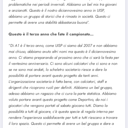
problematiche nei periodi invernali. Abbiamo un bel mix tra giovani
e anzianotti. Questo è il nostro diciannovesimo anno in UISP,
abbiamo un gruppo di storici che è rimasto in società. Questo ci
permette di avere una stabilità abbastanza buona
”.
Questo è il terzo anno che fate il campionato…
“
Di A1 è il terzo anno, come UISP ci siamo dal 2007 e non abbiamo
mai chiuso, abbiamo avuto altri nomi ma questo è il diciannovesimo
anno. Ci stiamo preparando al prossimo anno che ci sarà la festa per
il ventesimo anniversario. Ci sono alcuni calciatori che ci sono e non
se ne sono mai andati, lo scheletro societario riesce a dare la
possibilità di portare avanti questo progetto da tanti anni.
L’organizzazione societaria è fatta bene, con calciatori, staff e
dirigenti che ricoprono ruoli per definiti. Abbiamo un bel gruppo,
adesso abbiamo un ragazzo che ci cura la parte statistica. Abbiamo
voluto portare avanti questo progetto come Deportivo, da noi i
giocatori che vengono portati al sabato giocano tutti. Diamo la
possibilità a tutti di giocare, c’è questa specie di regola interna per
rendere l’esperienza soddisfacente per tutti e tutti riescano a trovare
il loro spazio. Questo ci permette di avere un bel gruppo e dare a