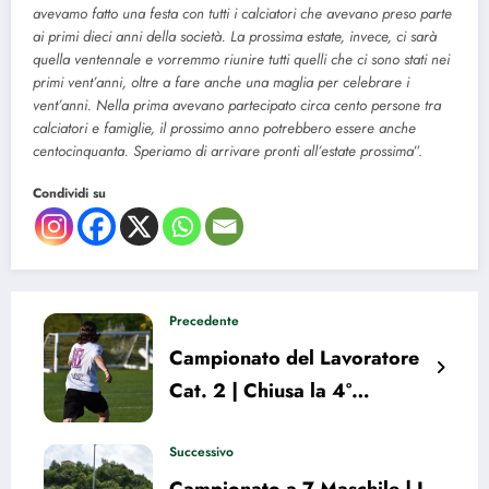
avevamo fatto una festa con tutti i calciatori che avevano preso parte
ai primi dieci anni della società. La prossima estate, invece, ci sarà
quella ventennale e vorremmo riunire tutti quelli che ci sono stati nei
primi vent’anni, oltre a fare anche una maglia per celebrare i
vent’anni. Nella prima avevano partecipato circa cento persone tra
calciatori e famiglie, il prossimo anno potrebbero essere anche
centocinquanta. Speriamo di arrivare pronti all’estate prossima
”.
Condividi su
Precedente
Campionato del Lavoratore
Cat. 2 | Chiusa la 4°
giornata: la classifica alla
prima sosta
Successivo
Campionato a 7 Maschile | I