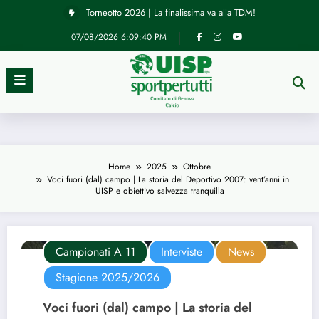
Vai
Torneotto 2026 | La finalissima va alla TDM!
al
contenuto
07/08/2026
6:09:41 PM
Home
2025
Ottobre
Voci fuori (dal) campo | La storia del Deportivo 2007: vent’anni in
UISP e obiettivo salvezza tranquilla
Campionati A 11
Interviste
News
Stagione 2025/2026
Voci fuori (dal) campo | La storia del