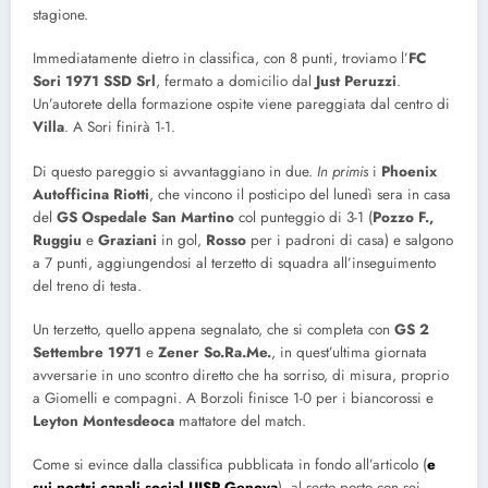
stagione.
Immediatamente dietro in classifica, con 8 punti, troviamo l’
FC
Sori 1971 SSD Srl
, fermato a domicilio dal
Just
Peruzzi
.
Un’autorete della formazione ospite viene pareggiata dal centro di
Villa
. A Sori finirà 1-1.
Di questo pareggio si avvantaggiano in due.
In primis
i
Phoenix
Autofficina Riotti
, che vincono il posticipo del lunedì sera in casa
del
GS Ospedale San Martino
col punteggio di 3-1 (
Pozzo F.,
Ruggiu
e
Graziani
in gol,
Rosso
per i padroni di casa) e salgono
a 7 punti, aggiungendosi al terzetto di squadra all’inseguimento
del treno di testa.
Un terzetto, quello appena segnalato, che si completa con
GS 2
Settembre 1971
e
Zener So.Ra.Me.
, in quest’ultima giornata
avversarie in uno scontro diretto che ha sorriso, di misura, proprio
a Giomelli e compagni. A Borzoli finisce 1-0 per i biancorossi e
Leyton Montesdeoca
mattatore del match.
Come si evince dalla classifica pubblicata in fondo all’articolo (
e
sui nostri canali social UISP Genova
), al sesto posto con sei