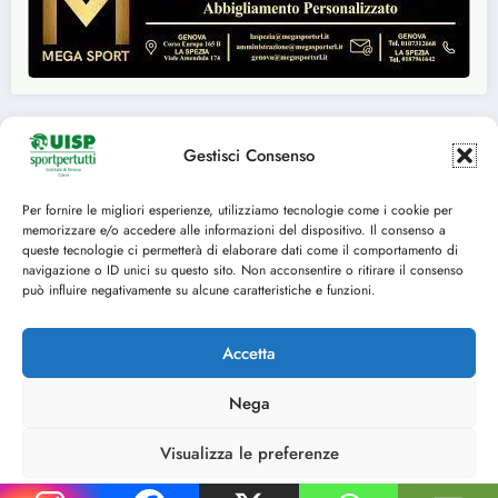
Gestisci Consenso
Seguici su:
Per fornire le migliori esperienze, utilizziamo tecnologie come i cookie per
memorizzare e/o accedere alle informazioni del dispositivo. Il consenso a
FACEBOOK
TWITTER
queste tecnologie ci permetterà di elaborare dati come il comportamento di
navigazione o ID unici su questo sito. Non acconsentire o ritirare il consenso
INSTAGRAM
YOUTUBE
può influire negativamente su alcune caratteristiche e funzioni.
Accetta
Cookie Policy (UE)
Nega
© 2014-2025 U.I.S.P. Comitato Territoriale di Genova, tutti i diritti riservati C.F.
80153870102 - P.IVA 03029350109
Visualizza le preferenze