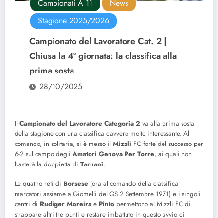
Campionati A 11
News
Stagione 2025/2026
Campionato del Lavoratore Cat. 2 |
Chiusa la 4° giornata: la classifica alla
prima sosta
28/10/2025
Il
Campionato del Lavoratore Categoria 2
va alla prima sosta
della stagione con una classifica davvero molto interessante. Al
comando, in solitaria, si è messo il
Mizzli
FC
forte del successo per
6-2 sul campo degli
Amatori Genova Per Torre
, ai quali non
basterà la doppietta di
Tarnani
.
Le quattro reti di
Borsese
(ora al comando della classifica
marcatori assieme a Giomelli del GS 2 Settembre 1971) e i singoli
centri di
Rudiger Moreira
e
Pinto
permettono al Mizzli FC di
strappare altri tre punti e restare imbattuto in questo avvio di