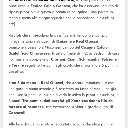
punti ecco la
Fenice Calcio Genova
, che ha osservato un turno di
riposo proprio alla quarta giornata (e ha, quindi, una partita in
meno rispetto alle cinque squadra che la precedono in classifica,
ndr
).
Risultati che rimescolano la classifica e la rendono ancor più
intrigante sono stati quelli di
Quizena
e
Real
Quezzi
. I
bianconeri passano a Moconesi, campo del
Cicagna Calcio
Scatolificio Chiavarese
. Risultato finale di 4-2: ai padroni di casa
non basta la doppietta di
Cipriani
.
Ciani
,
Schincaglia
,
Falcione
e
Terrile
regalano tre punti agli ospiti, che si portano a 5 punti in
classifica.
Non è da meno il Real Quezzi
, che ancora imbattuto – e con
una gara in meno avendo già osservato un turno di stop – ha già
annullato la penalità iniziale e vede in attivo la propria classifica, a
3 punti.
Tre punti sudati perché gli Xeneizes danno filo da
torcere ai rosanero
, che troveranno la vittoria grazie al gol di
Coscarelli
.
Alla luce di quanto scritto e raccontato, ecco la classifica punti e