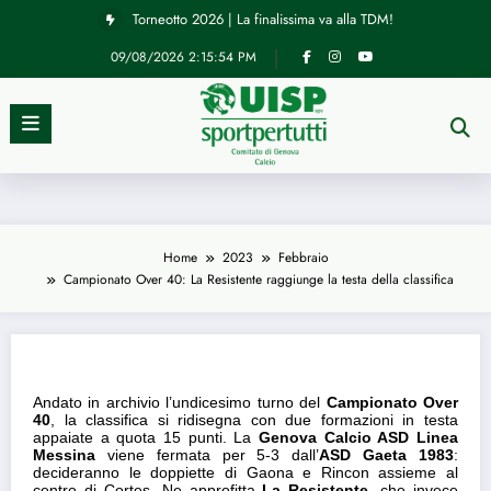
Vai
Torneotto 2026 | La finalissima va alla TDM!
al
contenuto
09/08/2026
2:15:54 PM
News
Campionato Over 40: La Resistente
Home
2023
Febbraio
Campionato Over 40: La Resistente raggiunge la testa della classifica
raggiunge la testa della classifica
26/02/2023
Andato in archivio l’undicesimo turno del
Campionato Over
40
, la classifica si ridisegna con due formazioni in testa
appaiate a quota 15 punti. La
Genova Calcio ASD Linea
Messina
viene fermata per 5-3 dall’
ASD Gaeta 1983
:
decideranno le doppiette di Gaona e Rincon assieme al
centro di Cortes. Ne approfitta
La Resistente
, che invece