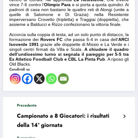
vince 7-6 contro l’
Olimpic Para
e si porta a quota quindici. Ai
padroni di casa non bastano le quattro reti di Alongi (unite a
quelle di Salomone e Di Grazia): nella Resistente
imperversano Crovetto (tripletta) e Traggiai (doppietta), che
assieme a Balducci e Rizzo confezionano la vittoria finale.
Accorcia sulla coppia di testa, ad un solo punto di distacco, la
formazione dei
Rovers FC
che passa 6-4 in casa dell’
ARCI
Isoverde 1991
grazie alle doppiette di Missio e La Verde e i
singoli centri firmati da Villa e Scala.
A chiudere il quadro
dell’undicesimo turno si segnala il pareggio per 5-5 tra
Ex Atletico Foodball Club e CBL La Pinta Pub
. A riposo gli
Old Blacks.
Condividi su
Precedente
Campionato a 8 Giocatori: i risultati
della 14° giornata