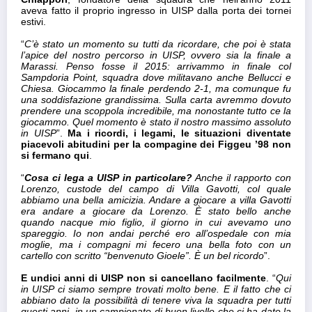
aveva fatto il proprio ingresso in UISP dalla porta dei tornei
estivi.
“
C’è stato un momento su tutti da ricordare, che poi è stata
l’apice del nostro percorso in UISP, ovvero sia la finale a
Marassi. Penso fosse il 2015: arrivammo in finale col
Sampdoria Point, squadra dove militavano anche Bellucci e
Chiesa. Giocammo la finale perdendo 2-1, ma comunque fu
una soddisfazione grandissima. Sulla carta avremmo dovuto
prendere una scoppola incredibile, ma nonostante tutto ce la
giocammo. Quel momento è stato il nostro massimo assoluto
in UISP
”.
Ma i ricordi, i legami, le situazioni diventate
piacevoli abitudini per la compagine dei Figgeu ’98 non
si fermano qui
.
“
Cosa ci lega a UISP in particolare?
Anche il rapporto con
Lorenzo, custode del campo di Villa Gavotti, col quale
abbiamo una bella amicizia. Andare a giocare a villa Gavotti
era andare a giocare da Lorenzo. È stato bello anche
quando nacque mio figlio, il giorno in cui avevamo uno
spareggio. Io non andai perché ero all’ospedale con mia
moglie, ma i compagni mi fecero una bella foto con un
cartello con scritto “benvenuto Gioele”. È un bel ricordo
”.
E undici anni di UISP non si cancellano facilmente
. “
Qui
in UISP ci siamo sempre trovati molto bene. E il fatto che ci
abbiano dato la possibilità di tenere viva la squadra per tutti
questi anni, in un campionato di buon livello che ci ha dato la