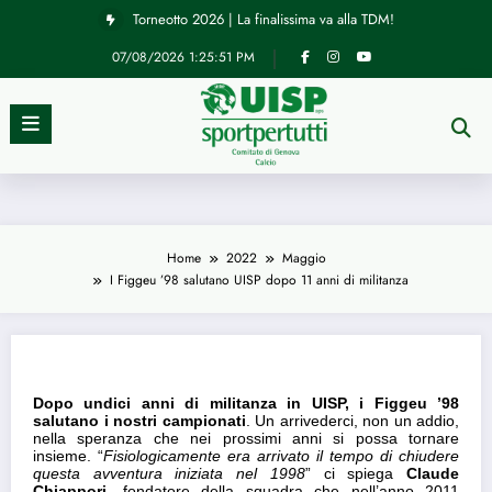
Vai
Torneotto 2026 | La finalissima va alla TDM!
al
contenuto
07/08/2026
1:25:52 PM
News
I Figgeu ’98 salutano UISP dopo 11 anni
Home
2022
Maggio
I Figgeu ’98 salutano UISP dopo 11 anni di militanza
di militanza
29/05/2022
Dopo undici anni di militanza in UISP, i Figgeu ’98
salutano i nostri campionati
. Un arrivederci, non un addio,
nella speranza che nei prossimi anni si possa tornare
insieme. “
Fisiologicamente era arrivato il tempo di chiudere
questa avventura iniziata nel 1998
” ci spiega
Claude
Chiappori
, fondatore della squadra che nell’anno 2011