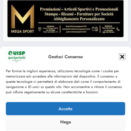
Gestisci Consenso
Seguici su:
Per fornire le migliori esperienze, utilizziamo tecnologie come i cookie per
memorizzare e/o accedere alle informazioni del dispositivo. Il consenso a
FACEBOOK
TWITTER
queste tecnologie ci permetterà di elaborare dati come il comportamento di
navigazione o ID unici su questo sito. Non acconsentire o ritirare il consenso
INSTAGRAM
YOUTUBE
può influire negativamente su alcune caratteristiche e funzioni.
Accetta
Nega
Cookie Policy (UE)
© 2014-2025 U.I.S.P. Comitato Territoriale di Genova, tutti i diritti riservati C.F.