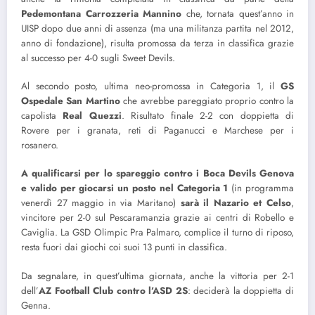
Pedemontana Carrozzeria
Mannino
che, tornata quest’anno in
UISP dopo due anni di assenza (ma una militanza partita nel 2012,
anno di fondazione), risulta promossa da terza in classifica grazie
al successo per 4-0 sugli Sweet Devils.
Al secondo posto, ultima neo-promossa in Categoria 1, il
GS
Ospedale San Martino
che avrebbe pareggiato proprio contro la
capolista
Real Quezzi
. Risultato finale 2-2 con doppietta di
Rovere per i granata, reti di Paganucci e Marchese per i
rosanero.
A qualificarsi per lo spareggio
contro i Boca Devils Genova
e
valido per giocarsi un posto nel Categoria 1
(in programma
venerdì 27 maggio in via Maritano)
sarà il Nazario et Celso
,
vincitore per 2-0 sul Pescaramanzia grazie ai centri di Robello e
Caviglia. La GSD Olimpic Pra Palmaro, complice il turno di riposo,
resta fuori dai giochi coi suoi 13 punti in classifica.
Da segnalare, in quest’ultima giornata, anche la vittoria per 2-1
dell’
AZ Football Club contro l’ASD 2S
: deciderà la doppietta di
Genna.