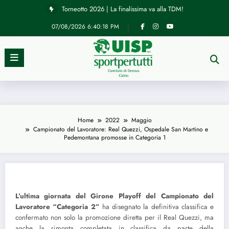
Vai
Torneotto 2026 | La finalissima va alla TDM!
al
contenuto
07/08/2026
6:40:18 PM
News
Campionato del Lavoratore: Real
Home
2022
Maggio
Quezzi, Ospedale San Martino e
Campionato del Lavoratore: Real Quezzi, Ospedale San Martino e
Pedemontana promosse in Categoria 1
Pedemontana promosse in Categoria 1
22/05/2022
L’ultima giornata del Girone Playoff del Campionato del
Lavoratore “Categoria 2”
ha disegnato la definitiva classifica e
confermato non solo la promozione diretta per il Real Quezzi, ma
anche la rimonta completata in classifica da parte della