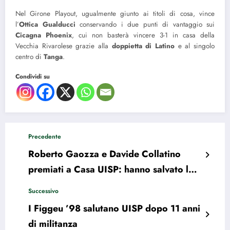
Nel Girone Playout, ugualmente giunto ai titoli di cosa, vince
l’
Ottica Gualducci
conservando i due punti di vantaggio sui
Cicagna Phoenix
, cui non basterà vincere 3-1 in casa della
Vecchia Rivarolese grazie alla
doppietta di Latino
e al singolo
centro di
Tanga
.
Condividi su
Precedente
Roberto Gaozza e Davide Collatino
premiati a Casa UISP: hanno salvato la
vita a un calciatore
Successivo
I Figgeu ’98 salutano UISP dopo 11 anni
di militanza