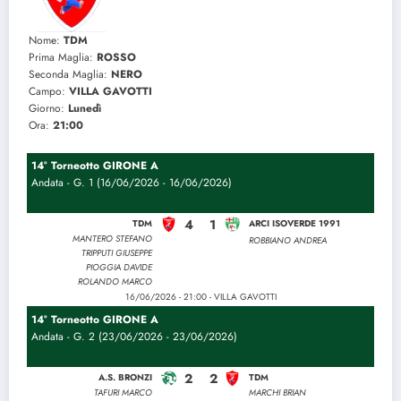
Nome:
TDM
Prima Maglia:
ROSSO
Seconda Maglia:
NERO
Campo:
VILLA GAVOTTI
Giorno:
Lunedì
Ora:
21:00
14° Torneotto GIRONE A
Andata - G. 1 (16/06/2026 - 16/06/2026)
4
1
TDM
ARCI ISOVERDE 1991
MANTERO STEFANO
ROBBIANO ANDREA
TRIPPUTI GIUSEPPE
PIOGGIA DAVIDE
ROLANDO MARCO
16/06/2026 - 21:00 - VILLA GAVOTTI
14° Torneotto GIRONE A
Andata - G. 2 (23/06/2026 - 23/06/2026)
2
2
A.S. BRONZI
TDM
TAFURI MARCO
MARCHI BRIAN