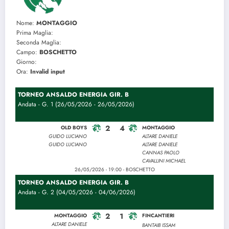
Nome:
MONTAGGIO
Prima Maglia:
Seconda Maglia:
Campo:
BOSCHETTO
Giorno:
Ora:
Invalid input
TORNEO ANSALDO ENERGIA GIR. B
Andata - G. 1 (26/05/2026 - 26/05/2026)
2
4
OLD BOYS
MONTAGGIO
GUIDO LUCIANO
ALTARE DANIELE
GUIDO LUCIANO
ALTARE DANIELE
CANNAS PAOLO
CAVALLINI MICHAEL
26/05/2026 - 19:00 - BOSCHETTO
TORNEO ANSALDO ENERGIA GIR. B
Andata - G. 2 (04/05/2026 - 04/06/2026)
2
1
MONTAGGIO
FINCANTIERI
ALTARE DANIELE
BANTAIB ISSAM