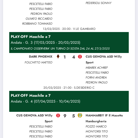
PEDERSOLI SONNY
PESCETELLI FABIO
PESCETELLI FABIO
PEDRON PAOLO
OLIVATO RICCARDO
ROBBIANO TOMMASO
13/03/2025 - 20:00 - V.LE GAMBARO
PLAY-OFF Maschile a 7
Andata - G. 3 (17/03/2025 - 20/03/2025)
IL CAMPIONATO OSSERVERA' UN TURNO DI SOSTA DAL 24 AL 27/3/2025
1
4
DARK PHOENIX
CUS GENOVA ASD Willy
FOLCHITTO MATTEO
Sport
MBAREK ACHREF
PESCETELLI FABIO
FORNI ANDREA
PEDRON PAOLO
20/03/2025 - 21:00 - S.DESIDERIO C
PLAY-OFF Maschile a 7
Andata - G. 4 (07/04/2025 - 10/04/2025)
9
5
CUS GENOVA ASD Willy
HAMMARBY IF Il Masetto
Sport
Hamburgheria
PESCETELLI FABIO
POZZO MARCO
PESCETELLI FABIO
MONTORSI TITO
PESCETELLI FABIO
MONTORSI TITO