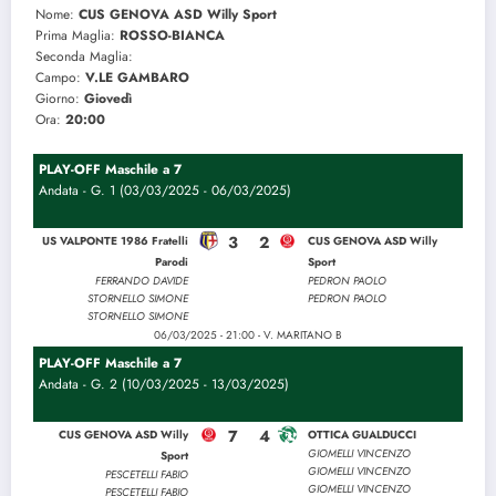
Nome:
CUS GENOVA ASD Willy Sport
Prima Maglia:
ROSSO-BIANCA
Seconda Maglia:
Campo:
V.LE GAMBARO
Giorno:
Giovedì
Ora:
20:00
PLAY-OFF Maschile a 7
Andata - G. 1 (03/03/2025 - 06/03/2025)
3
2
US VALPONTE 1986 Fratelli
CUS GENOVA ASD Willy
Parodi
Sport
FERRANDO DAVIDE
PEDRON PAOLO
STORNELLO SIMONE
PEDRON PAOLO
STORNELLO SIMONE
06/03/2025 - 21:00 - V. MARITANO B
PLAY-OFF Maschile a 7
Andata - G. 2 (10/03/2025 - 13/03/2025)
7
4
CUS GENOVA ASD Willy
OTTICA GUALDUCCI
GIOMELLI VINCENZO
Sport
GIOMELLI VINCENZO
PESCETELLI FABIO
GIOMELLI VINCENZO
PESCETELLI FABIO