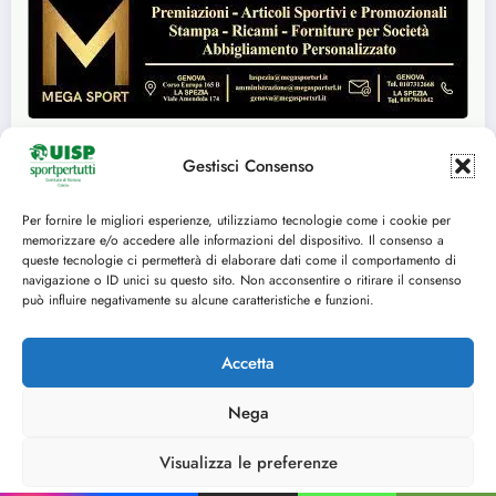
Gestisci Consenso
Seguici su:
Per fornire le migliori esperienze, utilizziamo tecnologie come i cookie per
memorizzare e/o accedere alle informazioni del dispositivo. Il consenso a
queste tecnologie ci permetterà di elaborare dati come il comportamento di
FACEBOOK
TWITTER
navigazione o ID unici su questo sito. Non acconsentire o ritirare il consenso
può influire negativamente su alcune caratteristiche e funzioni.
INSTAGRAM
YOUTUBE
Accetta
Cookie Policy (UE)
Nega
© 2014-2025 U.I.S.P. Comitato Territoriale di Genova, tutti i diritti riservati C.F.
80153870102 - P.IVA 03029350109
Visualizza le preferenze