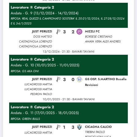
Lavoratore ® Categoria 2
Andata - G. 9 (13/12/2024 - 14/12/2024)
RIPOSA: REAL QUEZZI IL CAMPIONATO SOSTERA' IL 20-21/12/2024; IL 27-28/12/2024
E IL 3-4/1/2025
3
2
JUST PERUZZI
MIZZLI FC
DOSI MATTEO
BORSESE CRISTIANO
CASTAGNOLA LORENZO
AMAYA VERA ALEX ANDRES
CASTAGNOLA LORENZO
13/12/2024 - 21:30 - BAVARI TAVIANI
Lavoratore ® Categoria 2
Andata - G. 10 (10/01/2025 - 11/01/2025)
RIPOSA: GS AKA ONI
3
0
JUST PERUZZI
GS OSP. S.MARTINO Busalla
LUCAGROSSI MATTIA
Revisioni
LUCAGROSSI MATTIA
PEDRON PAOLO
10/01/2025 - 21:30 - BAVARI TAVIANI
Lavoratore ® Categoria 2
Andata - G. 11 (17/01/2025 - 18/01/2025)
RIPOSA: GREEN BULLS
1
3
JUST PERUZZI
CICAGNA CALCIO
TREBINI PAOLO
LUCAGROSSI MATTIA
ROSCIGLIONI LUCA