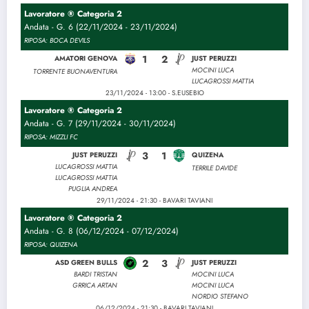
Lavoratore ® Categoria 2
Andata - G. 6 (22/11/2024 - 23/11/2024)
RIPOSA: BOCA DEVILS
1
2
AMATORI GENOVA
JUST PERUZZI
MOCINI LUCA
TORRENTE BUONAVENTURA
LUCAGROSSI MATTIA
23/11/2024 - 13:00 - S.EUSEBIO
Lavoratore ® Categoria 2
Andata - G. 7 (29/11/2024 - 30/11/2024)
RIPOSA: MIZZLI FC
3
1
JUST PERUZZI
QUIZENA
LUCAGROSSI MATTIA
TERRILE DAVIDE
LUCAGROSSI MATTIA
PUGLIA ANDREA
29/11/2024 - 21:30 - BAVARI TAVIANI
Lavoratore ® Categoria 2
Andata - G. 8 (06/12/2024 - 07/12/2024)
RIPOSA: QUIZENA
2
3
ASD GREEN BULLS
JUST PERUZZI
BARDI TRISTAN
MOCINI LUCA
GRRICA ARTAN
MOCINI LUCA
NORDIO STEFANO
06/12/2024 - 21:30 - BAVARI TAVIANI