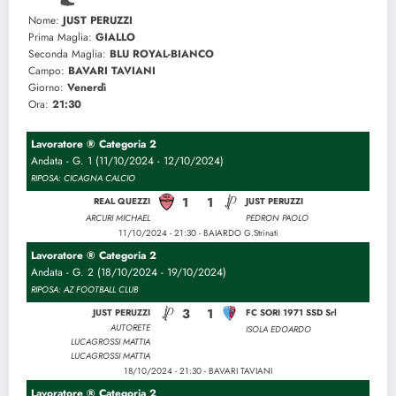
Nome:
JUST PERUZZI
Prima Maglia:
GIALLO
Seconda Maglia:
BLU ROYAL-BIANCO
Campo:
BAVARI TAVIANI
Giorno:
Venerdì
Ora:
21:30
Lavoratore ® Categoria 2
Andata - G. 1 (11/10/2024 - 12/10/2024)
RIPOSA: CICAGNA CALCIO
1
1
REAL QUEZZI
JUST PERUZZI
ARCURI MICHAEL
PEDRON PAOLO
11/10/2024 - 21:30 - BAIARDO G.Strinati
Lavoratore ® Categoria 2
Andata - G. 2 (18/10/2024 - 19/10/2024)
RIPOSA: AZ FOOTBALL CLUB
3
1
JUST PERUZZI
FC SORI 1971 SSD Srl
AUTORETE
ISOLA EDOARDO
LUCAGROSSI MATTIA
LUCAGROSSI MATTIA
18/10/2024 - 21:30 - BAVARI TAVIANI
Lavoratore ® Categoria 2