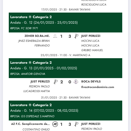
ROSCIGLIONI LUCA
17/01/2025 - 21:30 - BAVARI TAVIANI
Lavoratore ® Categoria 2
Andata - G. 12 (24/01/2025 - 25/01/2025)
RIPOSA: FC SORI 1971
1
3
ZENER SO.RA.ME.
JUST PERUZZI
JINEZ ESMERALDA BRYAN
MOCINI LUCA
FERNANDO
MOCINI LUCA
GRUBIO MANUEL
25/01/2025 - 11:00 - V. MARITANO A
Lavoratore ® Categoria 2
Andata - G. 13 (31/01/2025 - 01/02/2025)
RIPOSA: AMATORI GENOVA
2
0
JUST PERUZZI
BOCA DEVILS
PEDRON PAOLO
Ilvostrocondominio.com
LUCAGROSSI MATTIA
31/01/2025 - 21:30 - BAVARI TAVIANI
Lavoratore ® Categoria 2
Andata - G. 14 (07/02/2025 - 08/02/2025)
RIPOSA: GS OSPEDALE S.MARTINO
1
3
AZ F.C. Semplicemente da...
JUST PERUZZI
PEDRON PAOLO
COSTANTINO EMILIO