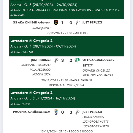
Andata - G. 3 (25/10/2024 - 26/10/2024)
RIPOSA: OTTICA GUALDUCCI IL CAMPIONATO OSSERVERA' UN TURNO DI SOSTA L' 1-
2/11/2024
1
0
GS AKA ONI Edil Arbotech
JUST PERUZZI
RAMAI JORGO
03/12/2024 - 21:30 - MULTEDO
Lavoratore ® Categoria 2
Andata - G. 4 (08/11/2024 - 09/11/2024)
RIPOSA: PHOENIX
3
2
JUST PERUZZI
OTTICA GUALDUCCI 2
ROBBIANO TOMMASO
SETT.71
VILLA FEDERICO
GIOMELLI VINCENZO
MOCINI LUCA
MBALLOW ABOUBACAR
20/12/2024 - 21:30 - BAVARI TAVIANI
RINVIATA AL 20/12/2024
Lavoratore ® Categoria 2
Andata - G. 5 (15/11/2024 - 16/11/2024)
RIPOSA: ZENER
0
3
PHOENIX Autofficina Riotti
JUST PERUZZI
PUGLIA ANDREA
LUCAGROSSI MATTIA
LUCAGROSSI MATTIA
15/11/2024 - 21:15 - RECCO S.ROCCO