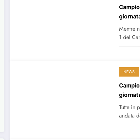
Campiona
giornata
Mentre n
1 del Ca
NEWS
Campion
giornat
Tutte in 
andata d