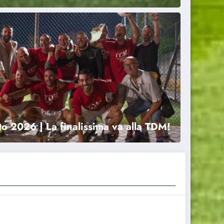
io UISP | Nasso saluta dopo 32 anni di militanza
te”
to 2026 | La finalissima va alla TDM!