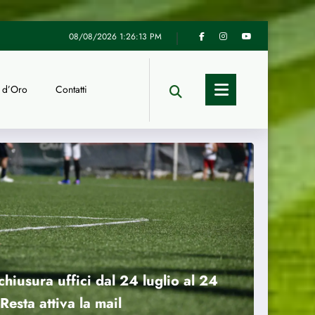
rte iscrizioni ai campionati di calcio 2026/27. Tutte le info
To
08/08/2026
1:26:15 PM
 d’Oro
Contatti
hiusura uffici dal 24 luglio al 24
Resta attiva la mail