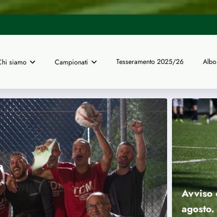
UISP Genova | Dal 16 giugno ape
 finali nazionali a 11 di calcio
Tesseramento 2025/26
Albo
Chi siamo
Campionati
Avviso c
agosto. 