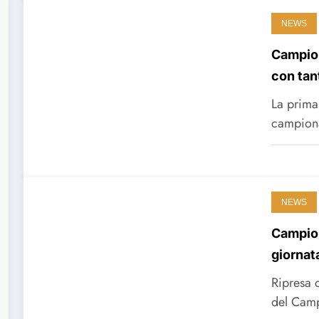
NEWS
Campion
con tant
La prima 
campiona
NEWS
Campiona
giornat
Ripresa c
del Cam