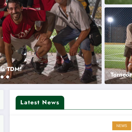
Comitato hanno diretto le finali
Calc
pote
Torneot
Latest News
NEWS