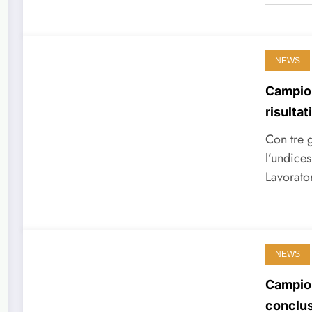
NEWS
Campion
risultat
Con tre 
l’undice
Lavorat
NEWS
Campion
conclus