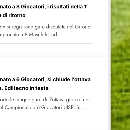
to a 8 Giocatori, i risultati della 1°
 di ritorno
on si registrano gare disputate nel Girone
mpionato a 8 Maschile, ad…
ato a 6 Giocatori, si chiude l’ottava
a. Ediltecno in testa
porto le cinque gare dell’ottava giornata di
el Campionato a 6 Giocatori UISP. Si…