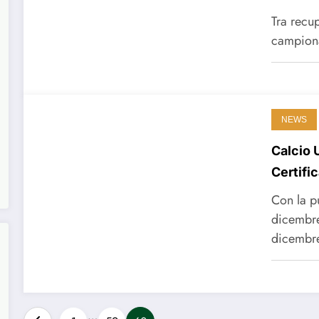
Tra recup
campiona
NEWS
Calcio 
Certifi
Con la p
dicembre
dicemb
…