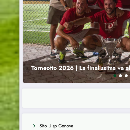
UISP Genova | Tre arbitri del nostro 
nazionali a 11 di calcio
Sito Uisp Genova