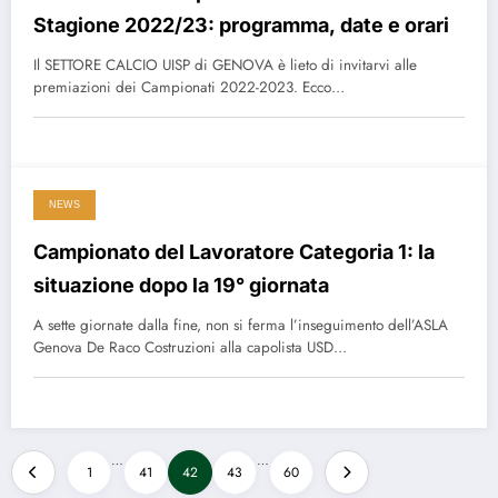
Stagione 2022/23: programma, date e orari
Il SETTORE CALCIO UISP di GENOVA è lieto di invitarvi alle
premiazioni dei Campionati 2022-2023. Ecco…
NEWS
Campionato del Lavoratore Categoria 1: la
situazione dopo la 19° giornata
A sette giornate dalla fine, non si ferma l’inseguimento dell’ASLA
Genova De Raco Costruzioni alla capolista USD…
Paginazione
…
…
1
41
42
43
60