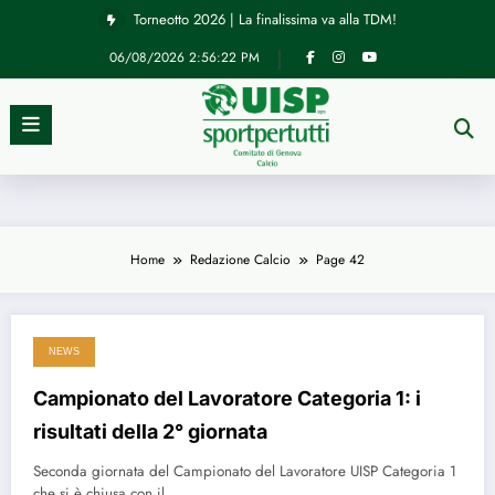
Vai
Torneotto 2026 | La finalissima va alla TDM!
al
contenuto
06/08/2026
2:56:23 PM
Home
Redazione Calcio
Page 42
NEWS
Campionato del Lavoratore Categoria 1: i
risultati della 2° giornata
Seconda giornata del Campionato del Lavoratore UISP Categoria 1
che si è chiusa con il…