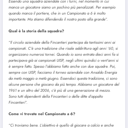
Essendo una squadra aziendale con i turni, nel momento in cui
manca un giocatore siamo un pochino più penalizzati. Per esempio
quando manca il portiere, che in un Campionato a 6 è molto
importante. Ma stiamo difendendo il nostro posto alla grande
”.
Qual è la storia della squadra?
“
Il circolo aziendale della Fincantieri partecipa da tantissimi anni ai
campionati. C’è una tradizione che risale addirittura agli anni ‘60, si
organizzano numerosi tornei. Quando io sono entrata dieci anni fa si
partecipava già ai campionati UISP, negli ultimi quindici o vent’anni si
è sempre fatto. Spesso l’abbiamo fatto anche con due squadre. Poi,
sempre con UISP, facciamo il torneo aziendale con Ansaldo Energia
da metà maggio a metà giugno. Essendoci questa tradizione, ci sono
alcune persone che giocano da più tempo. Abbiamo un giocatore del
1961 e un altro del 2006, c’è più di una generazione di mezzo.
Sono tutti dipendenti della Fincantieri o delle ditte d’appalto
Fincantieri
”.
Come vi trovate nel Campionato a 6?
“
Ci troviamo bene. L’obiettivo è quello di giocare a calcio e anche