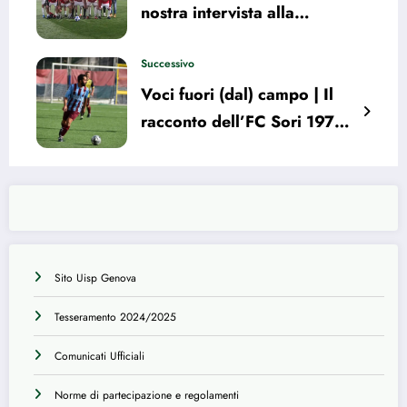
nostra intervista alla
Termoidraulica Marchi
Duglas
Successivo
Voci fuori (dal) campo | Il
racconto dell’FC Sori 1971
SSD Srl
Sito Uisp Genova
Tesseramento 2024/2025
Comunicati Ufficiali
Norme di partecipazione e regolamenti