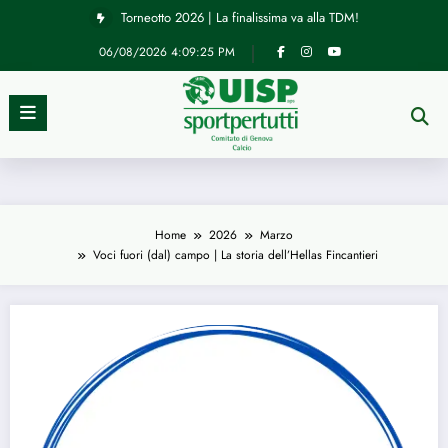
Vai
Torneotto 2026 | La finalissima va alla TDM!
al
contenuto
06/08/2026
4:09:26 PM
Home
2026
Marzo
Voci fuori (dal) campo | La storia dell’Hellas Fincantieri