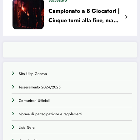
due giornate dalla fine
Successivo
Campionato a 8 Giocatori |
Cinque turni alla fine, ma
tutto in bilico per i quarti
Sito Uisp Genova
Tesseramento 2024/2025
Comunicati Ufficiali
Norme di partecipazione e regolamenti
Lista Gara