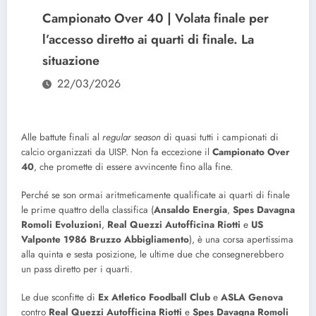
Campionato Over 40 | Volata finale per
l’accesso diretto ai quarti di finale. La
situazione
22/03/2026
Alle battute finali al
regular season
di quasi tutti i campionati di
calcio organizzati da UISP. Non fa eccezione il
Campionato Over
40
, che promette di essere avvincente fino alla fine.
Perché se son ormai aritmeticamente qualificate ai quarti di finale
le prime quattro della classifica (
Ansaldo
Energia
,
Spes Davagna
Romoli Evoluzioni
,
Real
Quezzi
Autofficina
Riotti
e
US
Valponte 1986 Bruzzo Abbigliamento
), è una corsa apertissima
alla quinta e sesta posizione, le ultime due che consegnerebbero
un pass diretto per i quarti.
Le due sconfitte di
Ex Atletico Foodball Club
e
ASLA Genova
contro
Real Quezzi Autofficina Riotti
e
Spes Davagna Romoli