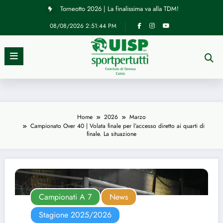
Vai
Torneotto 2026 | La finalissima va alla TDM!
al
contenuto
08/08/2026
2:51:45 PM
Home
2026
Marzo
Campionato Over 40 | Volata finale per l’accesso diretto ai quarti di
finale. La situazione
Campionati A 7
News
Stagione 2025/2026