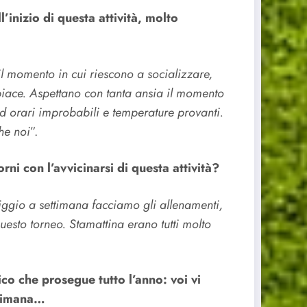
’inizio di questa attività, molto
il momento in cui riescono a socializzare,
 piace. Aspettano con tanta ansia il momento
d orari improbabili e temperature provanti.
he noi
”.
rni con l’avvicinarsi di questa attività?
ggio a settimana facciamo gli allenamenti,
questo torneo. Stamattina erano tutti molto
ico che prosegue tutto l’anno: voi vi
ttimana…