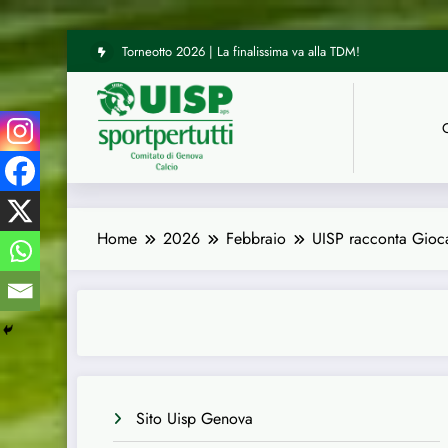
Torneotto 2026 | La finalissima va alla TDM!
Vai
UISP Genova | Tre arbitri del nostro Comitato hanno diretto le
al
contenuto
Home
2026
Febbraio
UISP racconta Giocan
Sito Uisp Genova