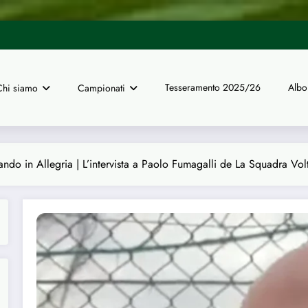
UISP Genova | Dal 16 giugno ape
 finali nazionali a 11 di calcio
Tesseramento 2025/26
Albo
Chi siamo
Campionati
do in Allegria | L’intervista a Paolo Fumagalli de La Squadra Volt