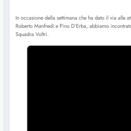
In occasione della settimana che ha dato il via alle at
Roberto Manfredi e Pino D’Erba, abbiamo incontra
Squadra Voltri.