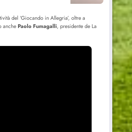
tività del ‘Giocando in Allegria’, oltre a
to anche
Paolo Fumagalli
, presidente de La