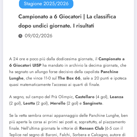
Stagione 2025/2026
Campionato a 6 Giocatori | La classifica
dopo undici giornate. I risultati
09/02/2026
A 24 ore e poco più dalla dodicesima giornata, il
Campionato a
6 Giocatori UISP
ha mandato in archivio la decima giornata, che
ha segnato un allungo forse decisivo della capolista
Panchine
Lunghe
, che vince 11-0 sul
The Box 66
, sale a 20 punti e ipoteca
quasi matematicamente l’accesso ai quarti di finale.
A segno, sul campo del Prà Olimpic,
Castellaro
(4 gol),
Leanza
(2 gol),
Leotta
(2 gol),
Merello
(2 gol) e
Sangineto
.
Se la vetta sembra ormai appannaggio delle Panchine Lunghe, ben
più aperta la corsa ai primi sei posti e, soprattutto, al piazzamento
finale. Nell’ultima giornata le vittorie di
Rensen
Club
(6-5 con il
Teplice nel segno di Baroni, Falchi, Sorbera e Calcagno, autore di