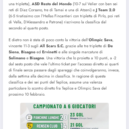
una tripletta),
ASD Resto del Mondo
(10-7 sul Velier con ben sei
reti di Diaz Corsano, tre di Tamai e una di Atzeni) e
J Team 2.0
(6-5 tiratissimo con l’Hellas Fincantieri con tripletta di Pirlo, poi reti
di Vella, D’Alessandro e Patrone) riscrivono la classifica dal
secondo al quarto posto.
E dietro non è stata di poco conto la vittoria dell’
Olimpic Sava
,
vincente 11-3 sugli
All Scars S.C.
grazie alle tre triplette di
De
Siena
,
Bisagno
ed
Ervinetti
e alle singole marcature di
Solimano
e
Bisagno
. Una vittoria che lo proietta a 10 punti, a -2
dal sesto posto che vale l’ultimo ticket per l’accesso diretto ai quarti
di finale senza passare dagli spareggi che coinvolgeranno, invece,
dalla settima alla decima in classifica. In ragione di questa
classifica e dei sei punti del Teplice, assume una valenza
particolare lo scontro diretto fra Teplice e Olimpic Sava del
prossimo 10 febbraio.