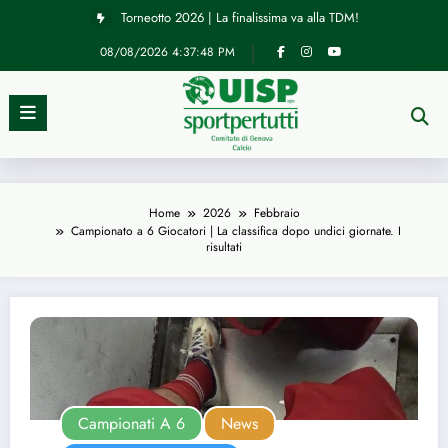
Vai
Torneotto 2026 | La finalissima va alla TDM!
al
contenuto
08/08/2026
4:37:48 PM
Home
2026
Febbraio
Campionato a 6 Giocatori | La classifica dopo undici giornate. I
risultati
Campionati A 6
News