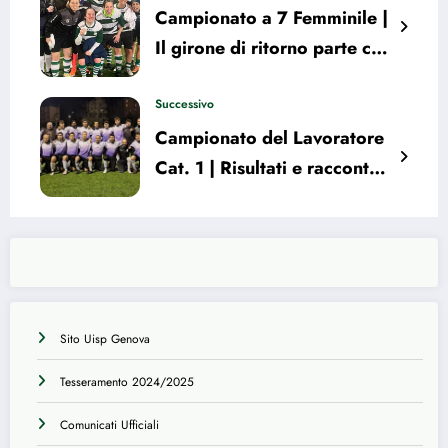
Campionato a 7 Femminile |
Il girone di ritorno parte con
la prima sconfitta dell’ASD
CF Superba Multedo
Successivo
Campionato del Lavoratore
Cat. 1 | Risultati e racconto
della 13° giornata
Sito Uisp Genova
Tesseramento 2024/2025
Comunicati Ufficiali