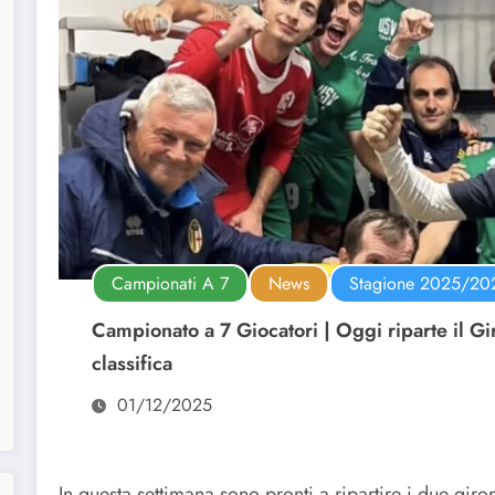
Campionati A 7
News
Stagione 2025/20
Campionato a 7 Giocatori | Oggi riparte il Gi
classifica
01/12/2025
In questa settimana sono pronti a ripartire i due giro