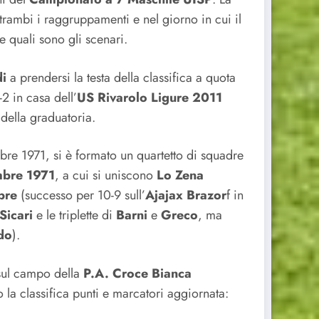
ntrambi i raggruppamenti e nel giorno in cui il
 quali sono gli scenari.
di
a prendersi la testa della classifica a quota
2 in casa dell’
US Rivarolo Ligure 2011
 della graduatoria.
bre 1971, si è formato un quartetto di squadre
mbre 1971
, a cui si uniscono
Lo
Zena
bre
(successo per 10-9 sull’
Ajajax Brazor
f in
Sicari
e le triplette di
Barni
e
Greco
, ma
do
).
 sul campo della
P.A. Croce Bianca
o la classifica punti e marcatori aggiornata: