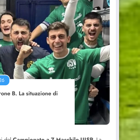
26
rone B. La situazione di
ni del
Campionato a 7 Maschile UISP
. La