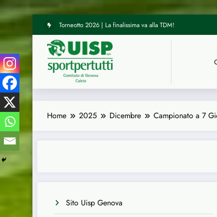
Torneotto 2026 | La finalissima va alla TDM!
Vai
UISP Genova | Tre arbitri del nostro Comitato hanno diretto le
al
contenuto
Home
2025
Dicembre
Campionato a 7 Gioc
Sito Uisp Genova