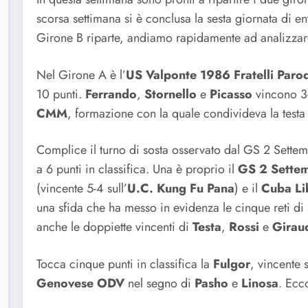
scorsa settimana si è conclusa la sesta giornata di e
Girone B riparte, andiamo rapidamente ad analizzare
Nel Girone A è l’
US Valponte 1986 Fratelli Paro
10 punti.
Ferrando
,
Stornello
e
Picasso
vincono 3-
CMM
, formazione con la quale condivideva la testa
Complice il turno di sosta osservato dal GS 2 Settem
a 6 punti in classifica. Una è proprio il
GS 2 Sette
(vincente 5-4 sull’
U.C. Kung Fu Pana
) e il
Cuba
Li
una sfida che ha messo in evidenza le cinque reti di
anche le doppiette vincenti di
Testa
,
Rossi
e
Girau
Tocca cinque punti in classifica la
Fulgor
, vincente
Genovese ODV
nel segno di
Pasho
e
Linosa
. Ecc