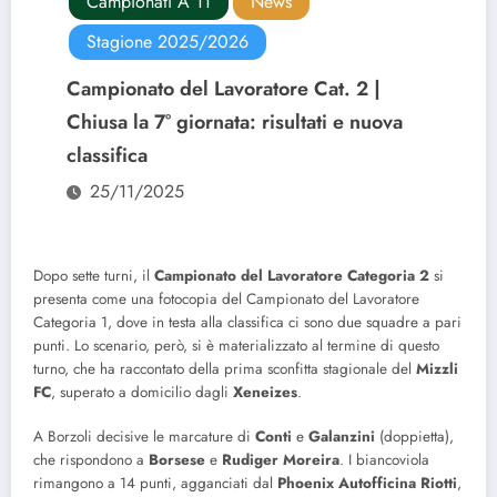
Campionati A 11
News
Stagione 2025/2026
Campionato del Lavoratore Cat. 2 |
Chiusa la 7° giornata: risultati e nuova
classifica
25/11/2025
Dopo sette turni, il
Campionato del Lavoratore Categoria 2
si
presenta come una fotocopia del Campionato del Lavoratore
Categoria 1, dove in testa alla classifica ci sono due squadre a pari
punti. Lo scenario, però, si è materializzato al termine di questo
turno, che ha raccontato della prima sconfitta stagionale del
Mizzli
FC
, superato a domicilio dagli
Xeneizes
.
A Borzoli decisive le marcature di
Conti
e
Galanzini
(doppietta),
che rispondono a
Borsese
e
Rudiger
Moreira
. I biancoviola
rimangono a 14 punti, agganciati dal
Phoenix Autofficina Riotti
,