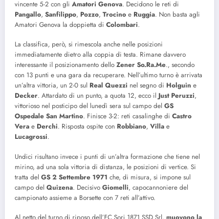
vincente 5-2 con gli
Amatori
Genova
. Decidono le reti di
Pangallo
,
Sanfilippo
,
Pozzo
,
Trocino
e
Ruggia
. Non basta agli
Amatori Genova la doppietta di
Colombari
.
La classifica, però, si rimescola anche nelle posizioni
immediatamente dietro alla coppia di testa. Rimane davvero
interessante il posizionamento dello
Zener So.Ra.Me
., secondo
con 13 punti e una gara da recuperare. Nell’ultimo turno è arrivata
un’altra vittoria, un 2-0 sul
Real Quezzi
nel segno di
Holguin
e
Decker
. Attardato di un punto, a quota 12, ecco il
Just
Peruzzi
,
vittorioso nel posticipo del lunedì sera sul campo del
GS
Ospedale San Martino
. Finisce 3-2: reti casalinghe di
Castro
Vera
e
Derchi
. Risposta ospite con
Robbiano
,
Villa
e
Lucagrossi
.
Undici risultano invece i punti di un’altra formazione che tiene nel
mirino, ad una sola vittoria di distanza, le posizioni di vertice. Si
tratta del
GS 2 Settembre 1971
che, di misura, si impone sul
campo del
Quizena
. Decisivo
Giomelli
, capocannoniere del
campionato assieme a Borsette con 7 reti all’attivo.
Al netto del turno di riposo dell’FC Sori 1871 SSD Srl,
muovono la