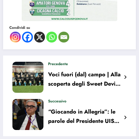
Condividi su
Precedente
Voci fuori (dal) campo | Alla
scoperta degli Sweet Devils
Sprint Energy
Successivo
“Giocando in Allegria”: le
parole del Presidente UISP
Liguria, Tommaso Bisio