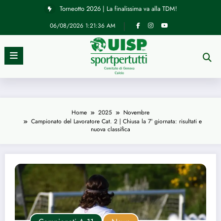
Vai
Torneotto 2026 | La finalissima va alla TDM!
al
contenuto
06/08/2026
1:21:36 AM
Home
2025
Novembre
Campionato del Lavoratore Cat. 2 | Chiusa la 7° giornata: risultati e
nuova classifica