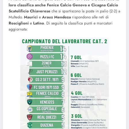
loro classifica anche Fenice Calcio Genova e Cicagna Calcio
Scatolificio Chiaverese
che si spartiscono la posta in palio (2-2) a
Multedo.
Maurici
e
Arauz
Mendoza
rispondono alle reti di
Rosciglioni
e
Latino
. Di seguito la classifica punti e marcatori
aggiornata: