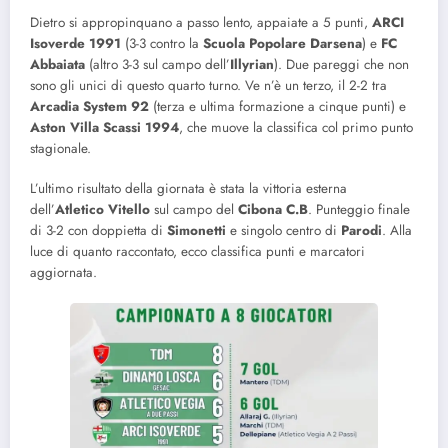
Dietro si appropinquano a passo lento, appaiate a 5 punti,
ARCI
Isoverde 1991
(3-3 contro la
Scuola Popolare Darsena
) e
FC
Abbaiata
(altro 3-3 sul campo dell’
Illyrian
). Due pareggi che non
sono gli unici di questo quarto turno. Ve n’è un terzo, il 2-2 tra
Arcadia System 92
(terza e ultima formazione a cinque punti) e
Aston Villa Scassi 1994
, che muove la classifica col primo punto
stagionale.
L’ultimo risultato della giornata è stata la vittoria esterna
dell’
Atletico Vitello
sul campo del
Cibona C.B
. Punteggio finale
di 3-2 con doppietta di
Simonetti
e singolo centro di
Parodi
. Alla
luce di quanto raccontato, ecco classifica punti e marcatori
aggiornata.