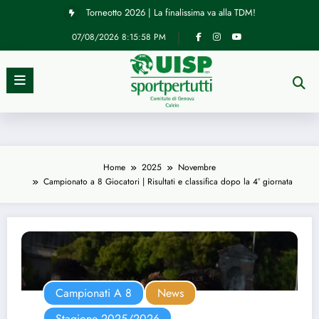
Vai
Torneotto 2026 | La finalissima va alla TDM!
al
contenuto
07/08/2026
8:15:59 PM
Home
2025
Novembre
Campionato a 8 Giocatori | Risultati e classifica dopo la 4° giornata
Campionati A 8
News
Stagione 2025/2026