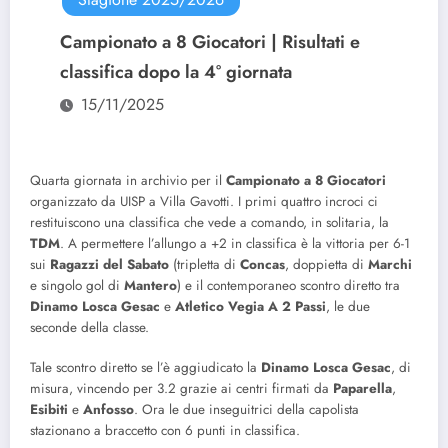
Campionato a 8 Giocatori | Risultati e
classifica dopo la 4° giornata
15/11/2025
Quarta giornata in archivio per il
Campionato a 8 Giocatori
organizzato da UISP a Villa Gavotti. I primi quattro incroci ci
restituiscono una classifica che vede a comando, in solitaria, la
TDM
. A permettere l’allungo a +2 in classifica è la vittoria per 6-1
sui
Ragazzi del Sabato
(tripletta di
Concas
, doppietta di
Marchi
e singolo gol di
Mantero
) e il contemporaneo scontro diretto tra
Dinamo Losca Gesac
e
Atletico Vegia A 2 Passi
, le due
seconde della classe.
Tale scontro diretto se l’è aggiudicato la
Dinamo Losca Gesac
, di
misura, vincendo per 3.2 grazie ai centri firmati da
Paparella
,
Esibiti
e
Anfosso
. Ora le due inseguitrici della capolista
stazionano a braccetto con 6 punti in classifica.