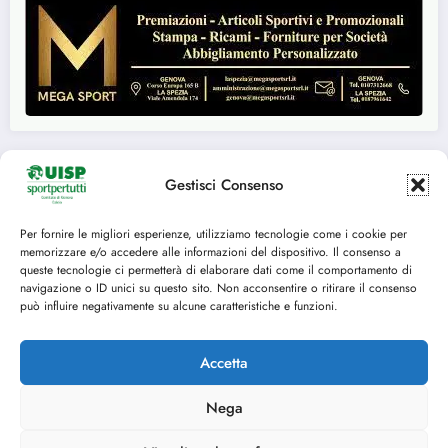
Gestisci Consenso
Seguici su:
Per fornire le migliori esperienze, utilizziamo tecnologie come i cookie per
memorizzare e/o accedere alle informazioni del dispositivo. Il consenso a
FACEBOOK
TWITTER
queste tecnologie ci permetterà di elaborare dati come il comportamento di
navigazione o ID unici su questo sito. Non acconsentire o ritirare il consenso
INSTAGRAM
YOUTUBE
può influire negativamente su alcune caratteristiche e funzioni.
Accetta
Nega
Cookie Policy (UE)
© 2014-2025 U.I.S.P. Comitato Territoriale di Genova, tutti i diritti riservati C.F.
80153870102 - P.IVA 03029350109