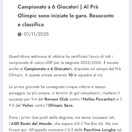
Campionato a 6 Giocatori | Al Prà
Olimpic sono iniziate le gare. Resoconto
e classifica
01/11/2025
Quest’ultima settimana di ottobre ha certificato l’avvio di tutti i
campionato di calcio UISP per la stagione 2025/2026. È toccato
anche al
Campionato a 6 Giocatori
, disputato sul campo del Prà
Olimpic. In questa annata saranno
10
le squadre al via.
La prima giornata ha consegnato cinque vittorie e nessun
pareggio. Le più ampie, in termini di gol complessivi, risultano il
successo per 9-4 del
Rensen Club
contro l’
Hellas Fincantieri
e il
9-5 del
Velier
contro l’
Olimpic Sava
.
Trova i primi due punti della stagione, ma senza incassare reti,
l’
ASD Resto del Mondo
, che supera 4-0 il The Box 66. Ma non
finisce qui. All’appello mancano il 6-3 delle
Panchine Lunghe
sul