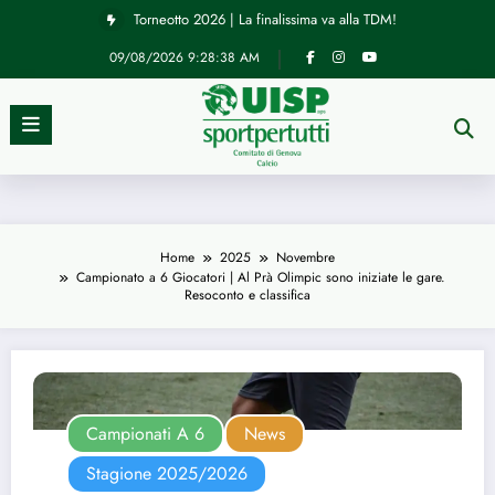
Vai
Torneotto 2026 | La finalissima va alla TDM!
al
contenuto
09/08/2026
9:28:38 AM
Home
2025
Novembre
Campionato a 6 Giocatori | Al Prà Olimpic sono iniziate le gare.
Resoconto e classifica
Campionati A 6
News
Stagione 2025/2026