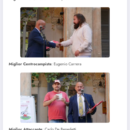
Miglior
Centrocampista
: Eugenio Carrera
Miglior
Attaccante
: Carlo De Benedetti