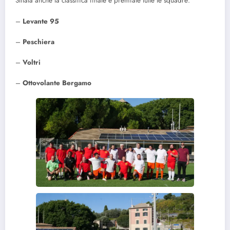
Stilata anche la classifica finale e premiate tutte le squadre:
–
Levante 95
–
Peschiera
–
Voltri
–
Ottovolante Bergamo