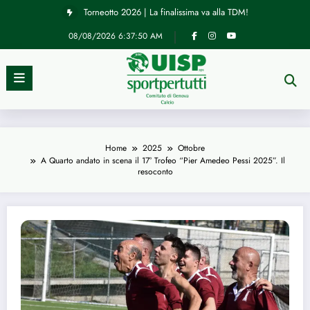
Torneotto 2026 | La finalissima va alla TDM!
Vai
al
UISP Genova | Tre arbitri del nostro Comitato hanno diretto le
contenuto
finali nazionali a 11 di calcio
08/08/2026
6:37:50 AM
Home
2025
Ottobre
A Quarto andato in scena il 17° Trofeo “Pier Amedeo Pessi 2025”. Il
resoconto