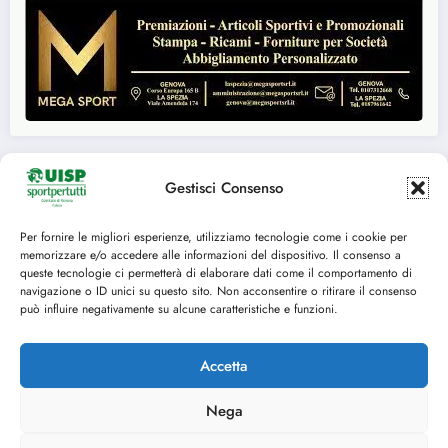
Gestisci Consenso
Seguici su:
Per fornire le migliori esperienze, utilizziamo tecnologie come i cookie per
memorizzare e/o accedere alle informazioni del dispositivo. Il consenso a
FACEBOOK
TWITTER
queste tecnologie ci permetterà di elaborare dati come il comportamento di
navigazione o ID unici su questo sito. Non acconsentire o ritirare il consenso
INSTAGRAM
YOUTUBE
può influire negativamente su alcune caratteristiche e funzioni.
Accetta
Nega
Cookie Policy (UE)
© 2014-2025 U.I.S.P. Comitato Territoriale di Genova, tutti i diritti riservati C.F.