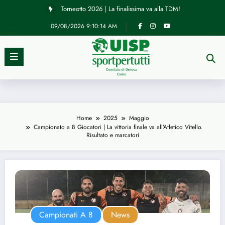
Vai
Torneotto 2026 | La finalissima va alla TDM!
al
contenuto
09/08/2026
9:10:15 AM
Home
2025
Maggio
Campionato a 8 Giocatori | La vittoria finale va all’Atletico Vitello.
Risultato e marcatori
Campionati A 8
News