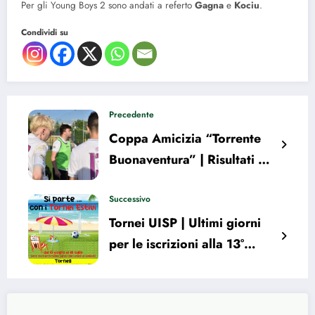
Per gli Young Boys 2 sono andati a referto
Gagna
e
Kociu
.
Condividi su
Precedente
Coppa Amicizia “Torrente
Buonaventura” | Risultati e
classifica finale
Successivo
Tornei UISP | Ultimi giorni
per le iscrizioni alla 13°
Edizione del Torneotto