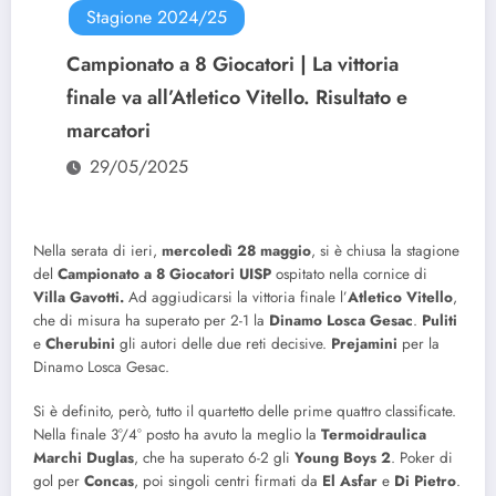
Stagione 2024/25
Campionato a 8 Giocatori | La vittoria
finale va all’Atletico Vitello. Risultato e
marcatori
29/05/2025
Nella serata di ieri,
mercoledì 28 maggio
, si è chiusa la stagione
del
Campionato a 8 Giocatori UISP
ospitato nella cornice di
Villa Gavotti.
Ad aggiudicarsi la vittoria finale l’
Atletico Vitello
,
che di misura ha superato per 2-1 la
Dinamo Losca Gesac
.
Puliti
e
Cherubini
gli autori delle due reti decisive.
Prejamini
per la
Dinamo Losca Gesac.
Si è definito, però, tutto il quartetto delle prime quattro classificate.
Nella finale 3°/4° posto ha avuto la meglio la
Termoidraulica
Marchi Duglas
, che ha superato 6-2 gli
Young Boys 2
. Poker di
gol per
Concas
, poi singoli centri firmati da
El
Asfar
e
Di Pietro
.