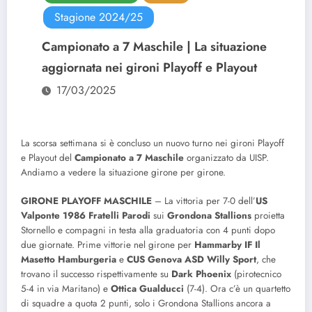
Stagione 2024/25
Campionato a 7 Maschile | La situazione
aggiornata nei gironi Playoff e Playout
17/03/2025
La scorsa settimana si è concluso un nuovo turno nei gironi Playoff
e Playout del
Campionato a 7 Maschile
organizzato da UISP.
Andiamo a vedere la situazione girone per girone.
GIRONE PLAYOFF MASCHILE
– La vittoria per 7-0 dell’
US
Valponte 1986 Fratelli Parodi
sui
Grondona Stallions
proietta
Stornello e compagni in testa alla graduatoria con 4 punti dopo
due giornate. Prime vittorie nel girone per
Hammarby IF Il
Masetto Hamburgeria
e
CUS Genova ASD Willy Sport
, che
trovano il successo rispettivamente su
Dark Phoenix
(pirotecnico
5-4 in via Maritano) e
Ottica Gualducci
(7-4). Ora c’è un quartetto
di squadre a quota 2 punti, solo i Grondona Stallions ancora a