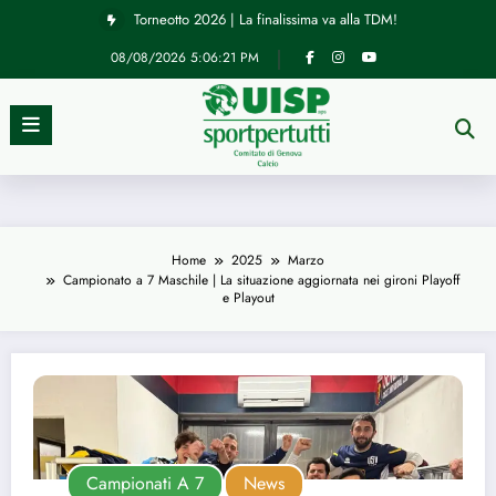
Vai
Torneotto 2026 | La finalissima va alla TDM!
al
contenuto
08/08/2026
5:06:22 PM
Home
2025
Marzo
Campionato a 7 Maschile | La situazione aggiornata nei gironi Playoff
e Playout
Campionati A 7
News