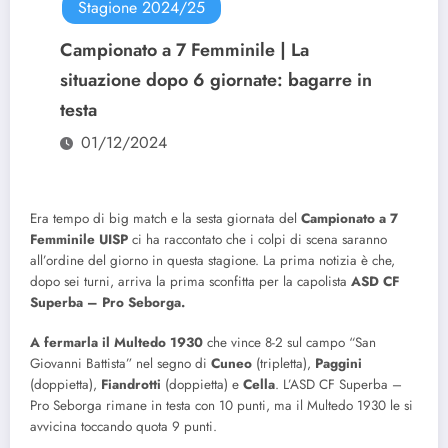
Stagione 2024/25
Campionato a 7 Femminile | La
situazione dopo 6 giornate: bagarre in
testa
01/12/2024
Era tempo di big match e la sesta giornata del
Campionato a 7
Femminile UISP
ci ha raccontato che i colpi di scena saranno
all’ordine del giorno in questa stagione. La prima notizia è che,
dopo sei turni, arriva la prima sconfitta per la capolista
ASD CF
Superba – Pro Seborga.
A fermarla il Multedo 1930
che vince 8-2 sul campo “San
Giovanni Battista” nel segno di
Cuneo
(tripletta),
Paggini
(doppietta),
Fiandrotti
(doppietta) e
Cella
. L’ASD CF Superba –
Pro Seborga rimane in testa con 10 punti, ma il Multedo 1930 le si
avvicina toccando quota 9 punti.