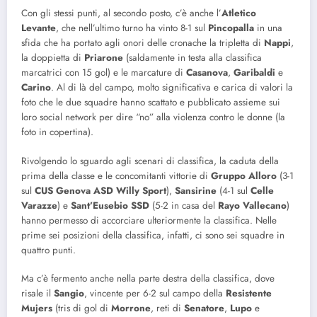
Con gli stessi punti, al secondo posto, c’è anche l’
Atletico
Levante
, che nell’ultimo turno ha vinto 8-1 sul
Pincopalla
in una
sfida che ha portato agli onori delle cronache la tripletta di
Nappi
,
la doppietta di
Priarone
(saldamente in testa alla classifica
marcatrici con 15 gol) e le marcature di
Casanova
,
Garibaldi
e
Carino
. Al di là del campo, molto significativa e carica di valori la
foto che le due squadre hanno scattato e pubblicato assieme sui
loro social network per dire “no” alla violenza contro le donne (la
foto in copertina).
Rivolgendo lo sguardo agli scenari di classifica, la caduta della
prima della classe e le concomitanti vittorie di
Gruppo
Alloro
(3-1
sul
CUS Genova ASD Willy Sport
),
Sansirine
(4-1 sul
Celle
Varazze
) e
Sant’Eusebio SSD
(5-2 in casa del
Rayo
Vallecano
)
hanno permesso di accorciare ulteriormente la classifica. Nelle
prime sei posizioni della classifica, infatti, ci sono sei squadre in
quattro punti.
Ma c’è fermento anche nella parte destra della classifica, dove
risale il
Sangio
, vincente per 6-2 sul campo della
Resistente
Mujers
(tris di gol di
Morrone
, reti di
Senatore
,
Lupo
e