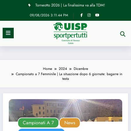
Vai
Torneotto 2026 | La finalissima va alla TDM!
al
contenuto
09/08/2026
3:11:45 PM
Home
2024
Dicembre
Campionato a 7 Femminile | La situazione dopo 6 giornate: bagarre in
testa
Campionati A 7
News