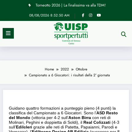
Vai
Torneotto 2026 | La finalissima va alla TDM!
al
contenuto
08/08/2026
8:52:50 AM
News
Campionato a 6 Giocatori: i risultati
Home
2022
Ottobre
Campionato a 6 Giocatori: i risultati della 2° giornata
della 2° giornata
30/10/2022
Guidano quattro formazioni a punteggio pieno (4 punti) la
classifica del Campionato a 6 Giocatori. Sono l’
ASD Resto
del Mondo
(vittoria per 4-2 sull’
Aston Birra
con reti di
Molinari, Peghini e doppietta di Soldi), il
Real
Colizzati
(4-3
sull’
Edilcleri
grazie alle reti di Patetta, Papaianni, Parodi e
Vernazza), l’
Ediltecno Design AB Edilizia
(successo per 8-