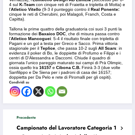
4 sul
K-Team
con cinque reti di Fraietta e tripletta di Motta) e
l’
Atletico Vitello
(9-3 il punteggio contro il
Real Ponente:
cinque le reti di Cherubini, poi Malagoli, Franch, Costa e
Capitta).
Tallona le prime quattro della graduatoria coi suoi 3 punti la
formazione dei
Baxaico DOC
, che di misura passa contro
l’
Atletico Mancoguei
: 5-4 il risultato finale con tripletta di
Pagani e un gol a testa per Greco e Sacco. Prima vittoria
stagionale per il
Teplice
, che passa 10-2 sugli
All Scars
: in
evidenza il poker di Bo, le doppiette di Profumo e Filippi e i
centri di D’Alessandra e Daccomi. Chiude il quadro di
giornata l’unico pareggio maturato sui campi di Prà Olimpic,
ossia quello tra
16157
e
Cibona C.B.
Finirà 3-3 (due volte
Sanfilippo e De Siena per i padroni di casa dei 16157;
doppietta per Da Pelo e rete di Piromalli per gli ospiti).
Condividi su
Precedente
Campionato del Lavoratore Categoria 1