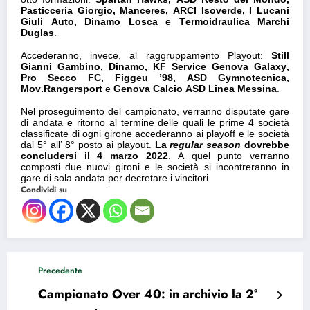
Pasticceria Giorgio, Manceres, ARCI Isoverde, I Lucani
Giuli Auto, Dinamo Losca
e
Termoidraulica Marchi
Duglas
.
Accederanno, invece, al raggruppamento Playout:
Still
Gianni Gambino, Dinamo, KF Service Genova Galaxy,
Pro Secco FC, Figgeu ’98, ASD Gymnotecnica,
Mov.Rangersport
e
Genova Calcio ASD Linea Messina
.
Nel proseguimento del campionato, verranno disputate gare
di andata e ritorno al termine delle quali le prime 4 società
classificate di ogni girone accederanno ai playoff e le società
dal 5° all’ 8° posto ai playout.
La
regular season
dovrebbe
concludersi il 4 marzo 2022
. A quel punto verranno
composti due nuovi gironi e le società si incontreranno in
gare di sola andata per decretare i vincitori.
Condividi su
Precedente
Campionato Over 40: in archivio la 2°