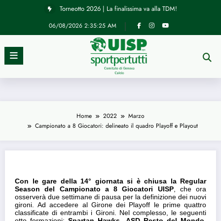
Vai
Torneotto 2026 | La finalissima va alla TDM!
al
contenuto
06/08/2026
2:35:25 AM
News
Campionato a 8 Giocatori: delineato il
Home
2022
Marzo
Campionato a 8 Giocatori: delineato il quadro Playoff e Playout
quadro Playoff e Playout
06/03/2022
Con le gare della 14° giornata si è chiusa la Regular
Season del Campionato a 8 Giocatori UISP
, che ora
osserverà due settimane di pausa per la definizione dei nuovi
gironi. Ad accedere al Girone dei Playoff le prime quattro
classificate di entrambi i Gironi. Nel complesso, le seguenti
otto formazioni:
Spartan Hawks, ASD Resto del Mondo,