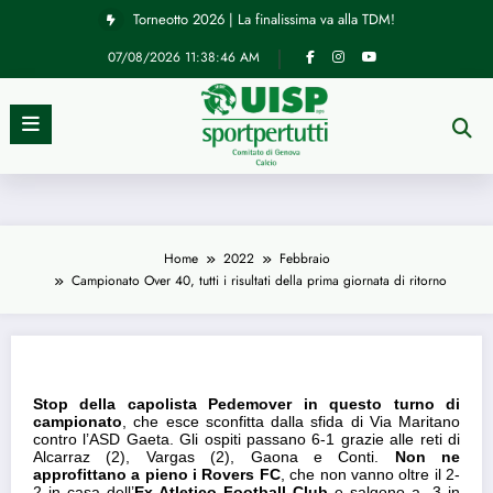
Vai
Torneotto 2026 | La finalissima va alla TDM!
al
contenuto
07/08/2026
11:38:46 AM
News
Campionato Over 40, tutti i risultati
Home
2022
Febbraio
Campionato Over 40, tutti i risultati della prima giornata di ritorno
della prima giornata di ritorno
28/02/2022
Stop della capolista Pedemover in questo turno di
campionato
, che esce sconfitta dalla sfida di Via Maritano
contro l’ASD Gaeta. Gli ospiti passano 6-1 grazie alle reti di
Alcarraz (2), Vargas (2), Gaona e Conti.
Non ne
approfittano a pieno i Rovers FC
, che non vanno oltre il 2-
2 in casa dell’
Ex Atletico Football Club
e salgono a -3 in