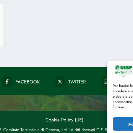
FACEBOOK
TWITTER
INSTAG
Per fornire l
accedere alle
elaborare da
acconsentire 
funzioni.
Cookie Policy (UE)
Ac
 Comitato Territoriale di Genova, tutti i diritti riservati C.F. 8015387010