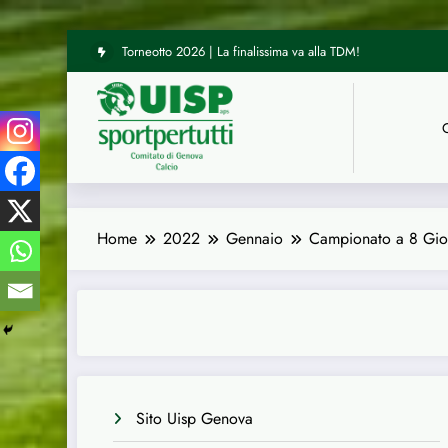
Vai
Torneotto 2026 | La finalissima va alla TDM!
al
contenuto
Home
2022
Gennaio
Campionato a 8 Giocat
Sito Uisp Genova