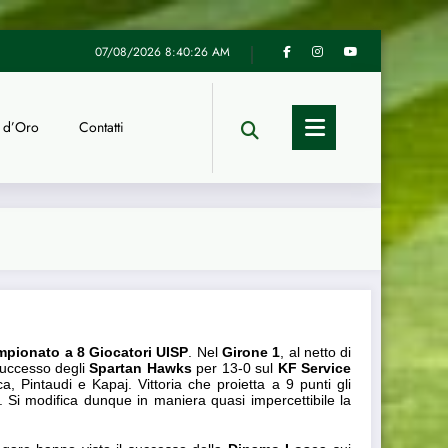
stro Comitato hanno diretto le finali nazionali a 11 di calcio
UI
07/08/2026
8:40:27 AM
 d’Oro
Contatti
giornata
ampionato a 8 Giocatori UISP
. Nel
Girone 1
, al netto di
 successo degli
Spartan Hawks
per 13-0 sul
KF Service
a, Pintaudi e Kapaj. Vittoria che proietta a 9 punti gli
Si modifica dunque in maniera quasi impercettibile la