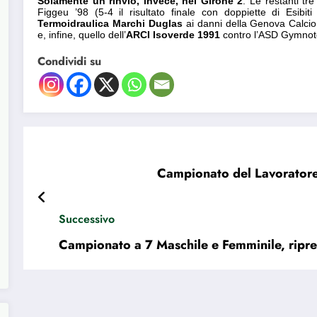
Solamente un rinvio, invece, nel Girone 2
. Le restanti tr
Figgeu ’98 (5-4 il risultato finale con doppiette di Esibi
Termoidraulica Marchi Duglas
ai danni della Genova Calci
e, infine, quello dell’
ARCI Isoverde 1991
contro l’ASD Gymnotec
Condividi su
Campionato del Lavoratore “
Successivo
Campionato a 7 Maschile e Femminile, ripresa 