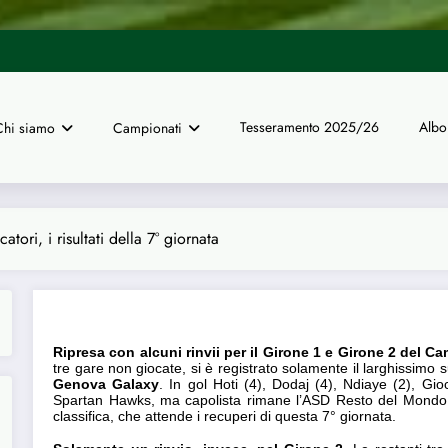
UISP Genova | Tre arbitri del no
Tesseramento 2025/26
Albo
Chi siamo
Campionati
News
ori, i risultati della 7° giornata
Campionato a 8 Giocatori, i risultati della 7° 
16/01/2022
Ripresa con alcuni rinvii per il Girone 1 e Girone 2 del C
tre gare non giocate, si è registrato solamente il larghissimo
Genova Galaxy
. In gol Hoti (4), Dodaj (4), Ndiaye (2), Gioc
Spartan Hawks, ma capolista rimane l’ASD Resto del Mondo. 
classifica, che attende i recuperi di questa 7° giornata.