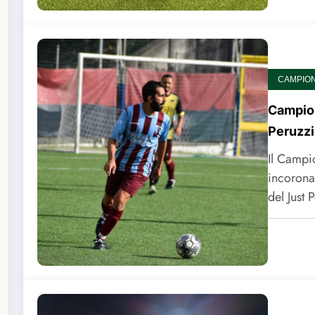
CAMPIONA
Campion
Peruzzi
Il Campi
incorona
del Just