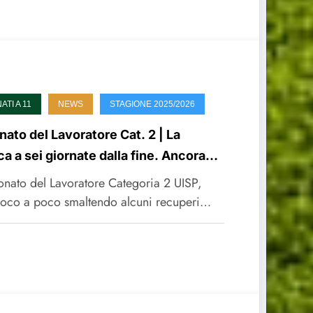
TI A 11
NEWS
STAGIONE 2025/2026
ato del Lavoratore Cat. 2 | La
ca a sei giornate dalla fine. Ancora
perto
onato del Lavoratore Categoria 2 UISP,
poco a poco smaltendo alcuni recuperi…