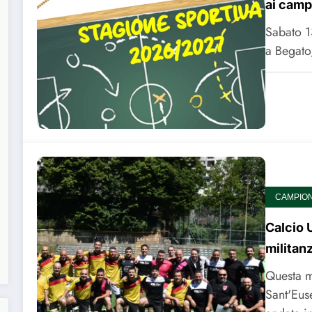
ai camp
Sabato 1
a Begato
CAMPIONA
Calcio 
militan
Questa m
Sant'Eus