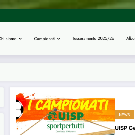
UISP Genova | Dal 16 giugno ape
 finali nazionali a 11 di calcio
Tesseramento 2025/26
Albo
Chi siamo
Campionati
NEWS
UISP Ge