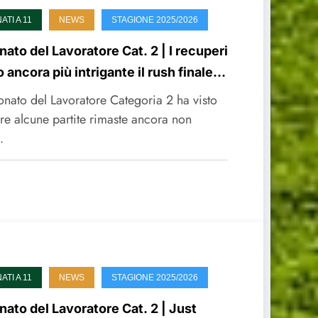
TI A 11
NEWS
STAGIONE 2025/2026
ato del Lavoratore Cat. 2 | I recuperi
 ancora più intrigante il rush finale
ione
onato del Lavoratore Categoria 2 ha visto
re alcune partite rimaste ancora non
…
TI A 11
NEWS
STAGIONE 2025/2026
ato del Lavoratore Cat. 2 | Just