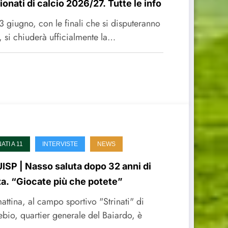
ionati di calcio 2026/27. Tutte le info
3 giugno, con le finali che si disputeranno
, si chiuderà ufficialmente la…
TI A 11
INTERVISTE
NEWS
UISP | Nasso saluta dopo 32 anni di
za. “Giocate più che potete”
attina, al campo sportivo "Strinati" di
ebio, quartier generale del Baiardo, è