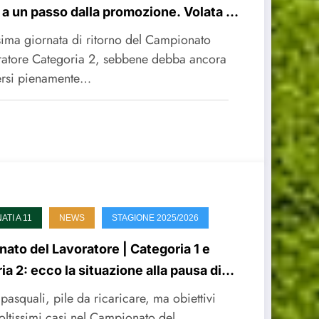
 a un passo dalla promozione. Volata a
2° e 3° posto
sima giornata di ritorno del Campionato
ratore Categoria 2, sebbene debba ancora
ersi pienamente…
TI A 11
NEWS
STAGIONE 2025/2026
ato del Lavoratore | Categoria 1 e
ia 2: ecco la situazione alla pausa di
asquali, pile da ricaricare, ma obiettivi
oltissimi casi nel Campionato del