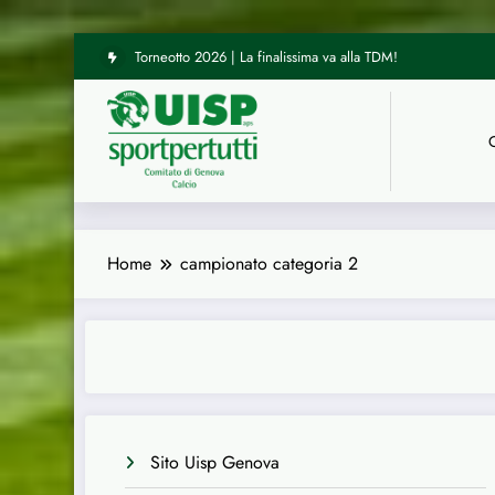
Torneotto 2026 | La finalissima va alla TDM!
Vai
UISP Genova | Tre arbitri del nostro Comitato hanno diretto le
al
contenuto
Home
campionato categoria 2
Sito Uisp Genova