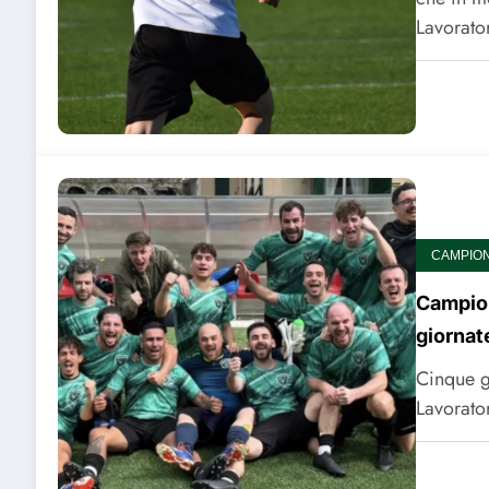
Lavorat
CAMPIONA
Campion
giornat
Cinque g
Lavorato